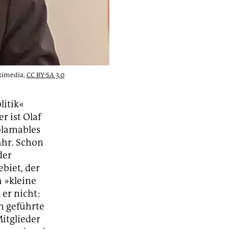
kimedia,
CC BY-SA 3.0
litik«
r ist Olaf
 blamables
hr. Schon
der
biet, der
h »kleine
 er nicht:
m geführte
Mitglieder