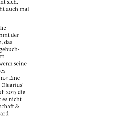
t sich,
cht auch mal
die
ommt der
, das
agebuch-
rt.
 wenn seine
res
n.« Eine
 Olearius‘
i 2017 die
t es nicht
schaft &
hard