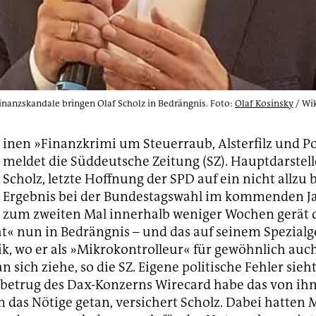
Finanzskandale bringen Olaf Scholz in Bedrängnis. Foto:
Olaf Kosinsky
/ Wi
inen »Finanzkrimi um Steuerraub, Alsterfilz und Po
meldet die Süddeutsche Zeitung (SZ). Hauptdarstelle
Scholz, letzte Hoffnung der SPD auf ein nicht allzu
Ergebnis bei der Bundestagswahl im kommenden Ja
zum zweiten Mal innerhalb weniger Wochen gerät 
« nun in Bedrängnis – und das auf seinem Spezialge
ik, wo er als »Mikrokontrolleur« für gewöhnlich auc
 sich ziehe, so die SZ. Eigene politische Fehler sieht
betrug des Dax-Konzerns Wirecard habe das von ih
 das Nötige getan, versichert Scholz. Dabei hatten 