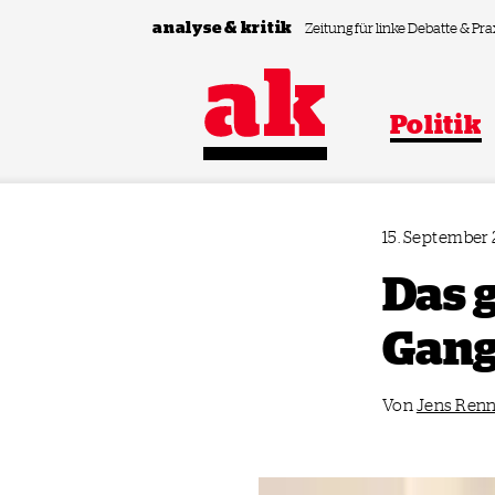
Zum Inhalt springen
analyse & kritik
Zeitung für linke Debatte & Pra
Politik
15. September
Das 
Gan
Von
Jens Ren