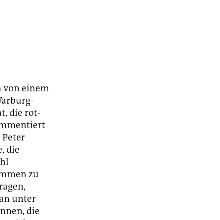
ch von einem
Warburg-
, die rot-
ommentiert
 Peter
, die
hl
nommen zu
ragen,
man unter
innen, die