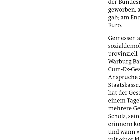
der Bundes
geworben, a
gab; am End
Euro.
Gemessen an
sozialdemok
provinziell
Warburg Ba
Cum-Ex-Gesc
Ansprüche a
Staatskasse
hat der Ges
einem Tage
mehrere Ges
Scholz, sei
erinnern ko
und wann »kl
mit einer k