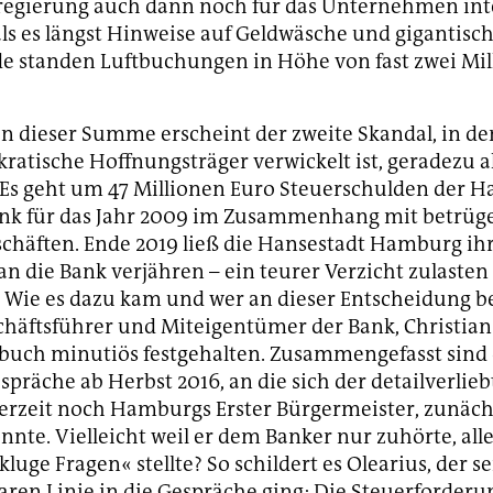
regierung auch dann noch für das Unternehmen int
ls es längst Hinweise auf Geldwäsche und gigantisc
e standen Luftbuchungen in Höhe von fast zwei Mil
 dieser Summe erscheint der zweite Skandal, in den
ratische Hoffnungsträger verwickelt ist, geradezu a
. Es geht um 47 Millionen Euro Steuerschulden der 
nk für das Jahr 2009 im Zusammenhang mit betrüg
häften. Ende 2019 ließ die Hansestadt Hamburg ih
n die Bank verjähren – ein teurer Verzicht zulasten
. Wie es dazu kam und wer an dieser Entscheidung bet
chäftsführer und Miteigentümer der Bank, Christian 
buch minutiös festgehalten. Zusammengefasst sind 
präche ab Herbst 2016, an die sich der detailverlieb
nerzeit noch Hamburgs Erster Bürgermeister, zunäch
nnte. Vielleicht weil er dem Banker nur zuhörte, all
uge Fragen« stellte? So schildert es Olearius, der se
laren Linie in die Gespräche ging: Die Steuerforder