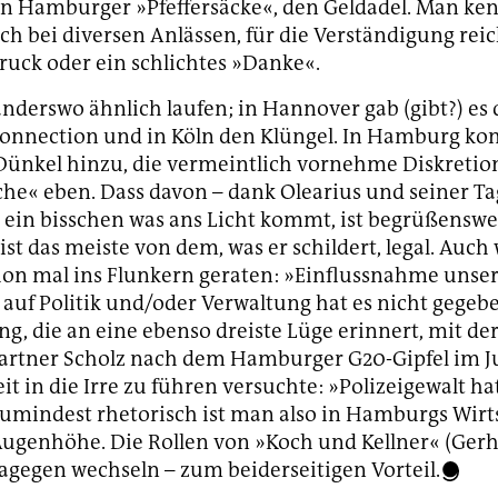
n Hamburger »Pfeffersäcke«, den Geldadel. Man kenn
sich bei diversen Anlässen, für die Verständigung rei
uck oder ein schlichtes »Danke«.
anderswo ähnlich laufen; in Hannover gab (gibt?) es 
onnection und in Köln den Klüngel. In Hamburg k
ünkel hinzu, die vermeintlich vornehme Diskretion
he« eben. Dass davon – dank Olearius und seiner T
 ein bisschen was ans Licht kommt, ist begrüßenswe
ist das meiste von dem, was er schildert, legal. Auch
on mal ins Flunkern geraten: »Einflussnahme unse
uf Politik und/oder Verwaltung hat es nicht gegebe
g, die an eine ebenso dreiste Lüge erinnert, mit der
rtner Scholz nach dem Hamburger G20-Gipfel im Jul
it in die Irre zu führen versuchte: »Polizeigewalt ha
umindest rhetorisch ist man also in Hamburgs Wirt
 Augenhöhe. Die Rollen von »Koch und Kellner« (Ger
agegen wechseln – zum beiderseitigen Vorteil.