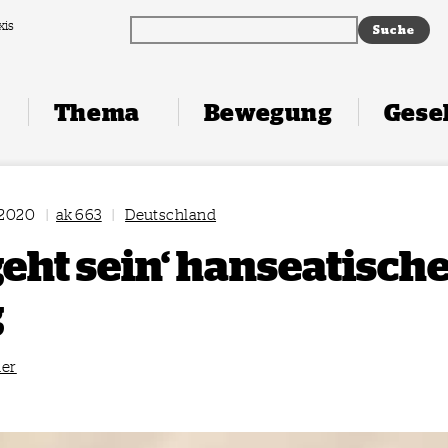
xis
Thema
Bewegung
Gesel
 2020
|
ak 663
|
Deutschland
geht sein‘ hanseatisch
g
ner