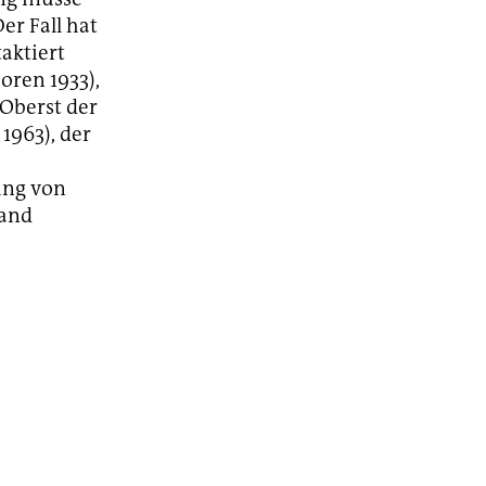
er Fall hat
aktiert
oren 1933),
Oberst der
1963), der
ung von
band