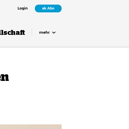
Login
ak Abo
lschaft
mehr
en