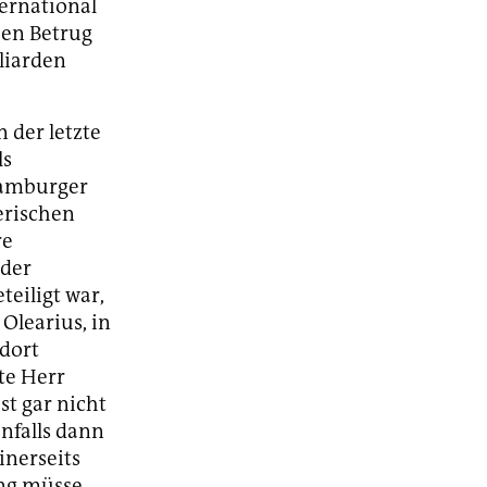
ernational
hen Betrug
liarden
 der letzte
ls
Hamburger
erischen
re
 der
eiligt war,
Olearius, in
dort
te Herr
st gar nicht
enfalls dann
inerseits
ung müsse