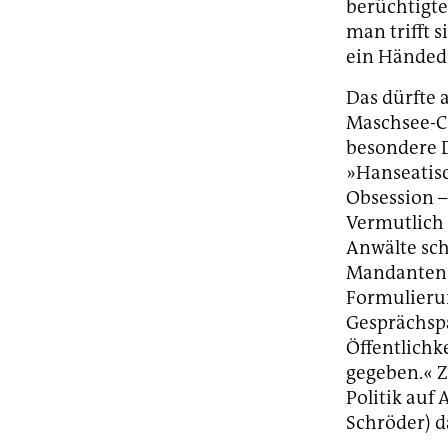
berüchtigte
man trifft 
ein Händedr
Das dürfte 
Maschsee-C
besondere D
»Hanseatisc
Obsession –
Vermutlich 
Anwälte sch
Mandanten a
Formulierun
Gesprächspa
Öffentlichke
gegeben.« Z
Politik auf
Schröder) d