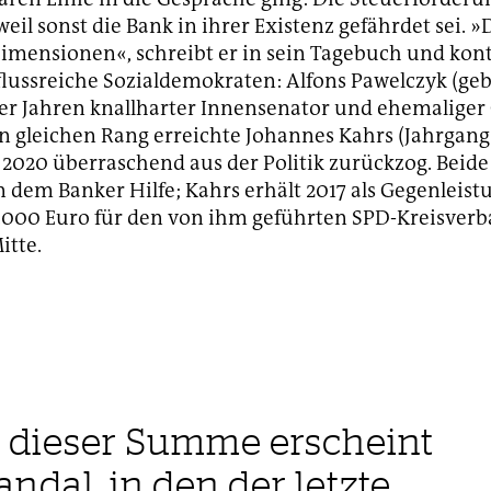
eil sonst die Bank in ihrer Existenz gefährdet sei. »D
Dimensionen«, schreibt er in sein Tagebuch und kont
flussreiche Sozialdemokraten: Alfons Pawelczyk (geb
er Jahren knallharter Innensenator und ehemaliger 
n gleichen Rang erreichte Johannes Kahrs (Jahrgang 
 2020 überraschend aus der Politik zurückzog. Beide
 dem Banker Hilfe; Kahrs erhält 2017 als Gegenleist
.000 Euro für den von ihm geführten SPD-Kreisver
tte.
 dieser Summe erscheint
andal, in den der letzte