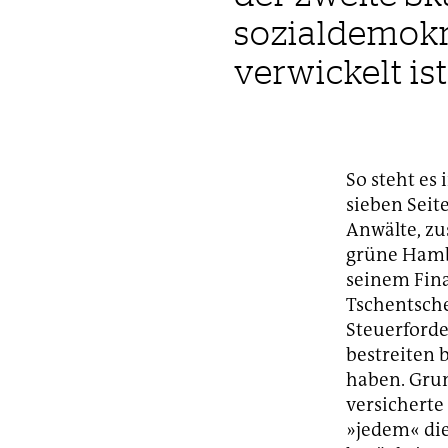
sozialdemokr
verwickelt ist
So steht es
sieben Seit
Anwälte, zu
grüne Hamb
seinem Fin
Tschentsche
Steuerforde
bestreiten 
haben. Grun
versicherte
»jedem« die