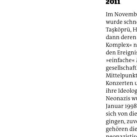
2011
Im November
wurde schn
Taşköprü, H
dann deren 
Komplex« ne
den Ereigni
»einfache« 
gesellschaf
Mittelpunkt
Konzerten u
ihre Ideolo
Neonazis wu
Januar 1998
sich von di
gingen, zuv
gehören die
neonazistis