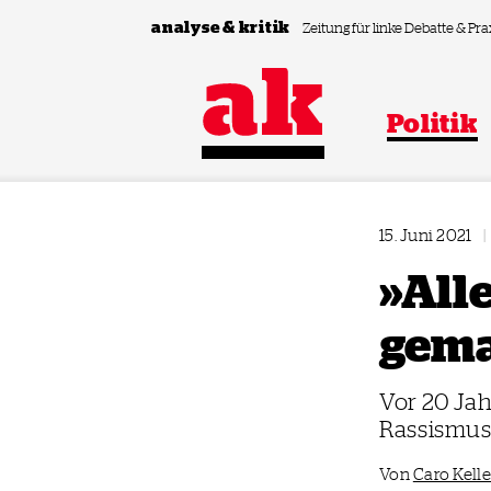
Zum Inhalt springen
analyse & kritik
Zeitung für linke Debatte & Pra
Politik
15. Juni 2021
|
»All
gema
Vor 20 Jah
Rassismus
Von
Caro Kelle