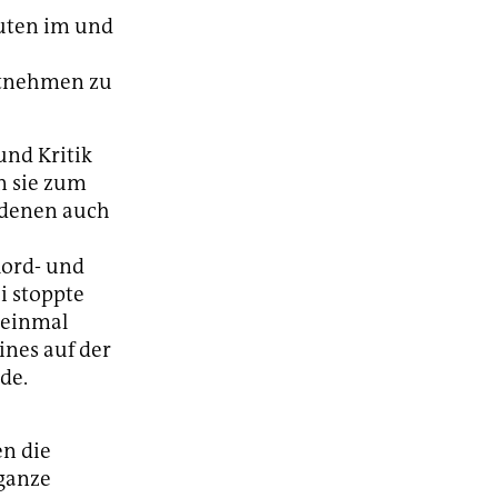
euten im und
estnehmen zu
und Kritik
n sie zum
f denen auch
Mord- und
i stoppte
 einmal
ines auf der
de.
en die
 ganze