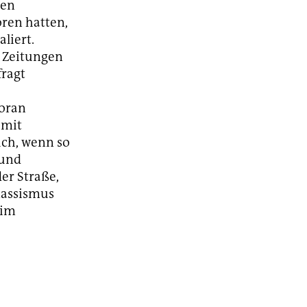
hen
oren hatten,
liert.
en Zeitungen
fragt
voran
 mit
ch, wenn so
 und
der Straße,
Rassismus
 im