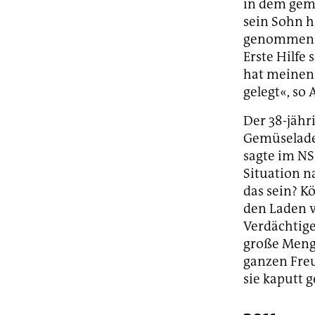
in dem gem
sein Sohn h
genommen. S
Erste Hilfe
hat meinen
gelegt«, so 
Der 38-jähr
Gemüseladen
sagte im NS
Situation n
das sein? K
den Laden v
Verdächtiger
große Meng
ganzen Freu
sie kaputt g