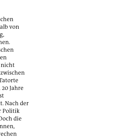
ischen
alb von
g,
hen.
ischen
ten
 nicht
 zwischen
Tatorte
 20 Jahre
st
t. Nach der
 Politik
 Doch die
innen,
prechen