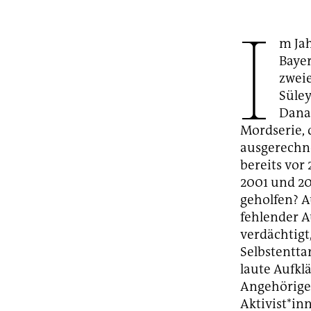
I
m Jah
Baye
zwei
Süle
Danac
Mordserie, 
ausgerechn
bereits vor
2001 und 20
geholfen? A
fehlender A
verdächtigt
Selbstentta
laute Aufkl
Angehörigen
Aktivist*in