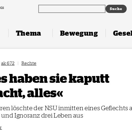
xis
Thema
Bewegung
Gesel
ak 672
|
Rechte
es haben sie kaputt
cht, alles«
ren löschte der NSU inmitten eines Geflechts 
 und Ignoranz drei Leben aus
r