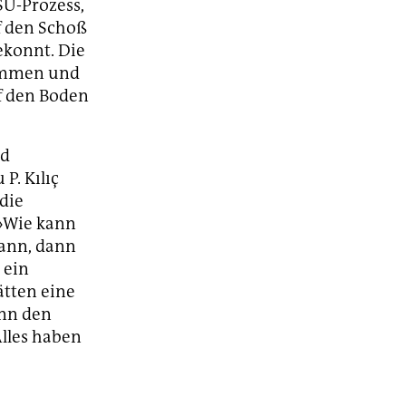
U-Prozess,
f den Schoß
ekonnt. Die
kommen und
 den Boden
nd
P. Kılıç
 die
 »Wie kann
Mann, dann
 ein
ätten eine
ann den
Alles haben