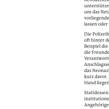
unterstütze
um das Netz
vorliegende
lassen oder
Die Polizei
oft hinter 
Beispiel di
die Freunde
Verantwortu
Anschlagsse
das Neonazi
kurz davor.
Hand liegen
Stattdessen 
institution
Angehörigen