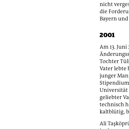
nicht verge
die Forder
Bayern und
2001
Am 13. Juni
Änderungssc
Tochter Tül
Vater lebte 
junger Mann
Stipendium 
Universität
geliebter V
technisch 
kaltblütig,
Ali Taşköpr