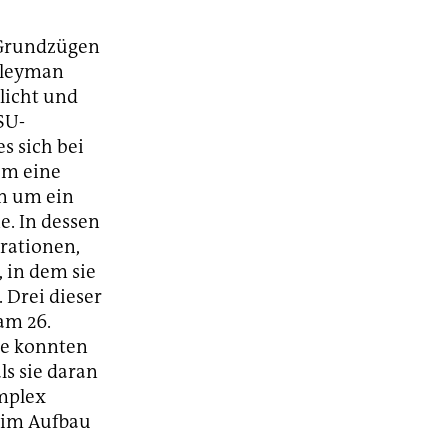
 Grundzügen
üleyman
licht und
SU-
s sich bei
um eine
rn um ein
. In dessen
trationen,
 in dem sie
 Drei dieser
am 26.
ie konnten
ls sie daran
omplex
eim Aufbau