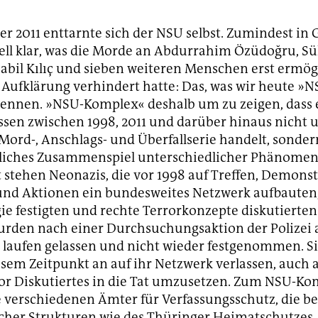
 2011 enttarnte sich der NSU selbst. Zumindest in
ell klar, was die Morde an Abdurrahim Özüdoğru, S
abil Kılıç und sieben weiteren Menschen erst ermög
Aufklärung verhindert hatte: Das, was wir heute »N
nnen. »NSU-Komplex« deshalb um zu zeigen, dass e
ssen zwischen 1998, 2011 und darüber hinaus nicht 
Mord-, Anschlags- und Überfallserie handelt, sonde
tliches Zusammenspiel unterschiedlicher Phänomene
 stehen Neonazis, die vor 1998 auf Treffen, Demons
nd Aktionen ein bundesweites Netzwerk aufbauten,
gie festigten und rechte Terrorkonzepte diskutierten.
rden nach einer Durchsuchungsaktion der Polizei 
 laufen gelassen und nicht wieder festgenommen. S
esem Zeitpunkt an auf ihr Netzwerk verlassen, auch a
or Diskutiertes in die Tat umzusetzen. Zum NSU-K
 verschiedenen Ämter für Verfassungsschutz, die b
cher Strukturen wie des Thüringer Heimatschutzes