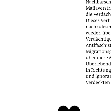
Nachbarscha
Mafiaverstr
die Verdäc
Dieses Verha
nachzulesen
wieder, über
Verdächtigu
Antifaschi
Migrations
über diese 
Überlebende
in Richtung
und Ignoran
Verdeckten 