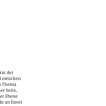
rat der
l zwischen
em Thema
er Seite,
ter Ebene
de an Enver