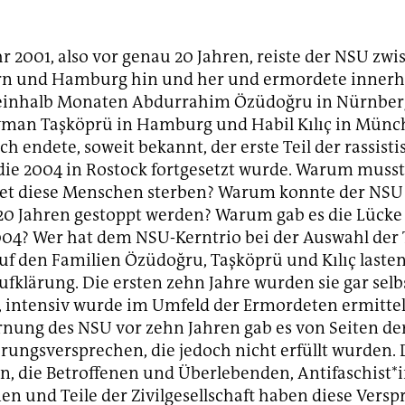
r 2001, also vor genau 20 Jahren, reiste der NSU zw
rn und Hamburg hin und her und ermordete innerh
einhalb Monaten Abdurrahim Özüdoğru in Nürnber
yman Taşköprü in Hamburg und Habil Kılıç in Münc
h endete, soweit bekannt, der erste Teil der rassist
die 2004 in Rostock fortgesetzt wurde. Warum muss
et diese Menschen sterben? Warum konnte der NSU
 20 Jahren gestoppt werden? Warum gab es die Lücke
04? Wer hat dem NSU-Kerntrio bei der Auswahl der 
uf den Familien Özüdoğru, Taşköprü und Kılıç lasten
ufklärung. Die ersten zehn Jahre wurden sie gar selb
, intensiv wurde im Umfeld der Ermordeten ermittel
rnung des NSU vor zehn Jahren gab es von Seiten der
ärungsversprechen, die jedoch nicht erfüllt wurden.
, die Betroffenen und Überlebenden, Antifaschist*
nen und Teile der Zivilgesellschaft haben diese Vers