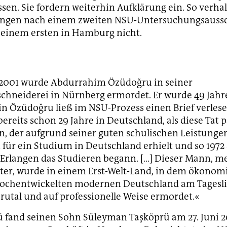
ssen. Sie fordern weiterhin Aufklärung ein. So verha
ungen nach einem zweiten NSU-Untersuchungsaussc
 einem ersten in Hamburg nicht.
 2001 wurde Abdurrahim Özüdoğru in seiner
hneiderei in Nürnberg ermordet. Er wurde 49 Jahre 
in Özüdoğru ließ im NSU-Prozess einen Brief verles
bereits schon 29 Jahre in Deutschland, als diese Tat p
, der aufgrund seiner guten schulischen Leistunge
für ein Studium in Deutschland erhielt und so 1972
 Erlangen das Studieren begann. […] Dieser Mann, m
ater, wurde in einem Erst-Welt-Land, in dem ökonom
hochentwickelten modernen Deutschland am Tagesli
 brutal und auf professionelle Weise ermordet.«
ü fand seinen Sohn Süleyman Taşköprü am 27. Juni 