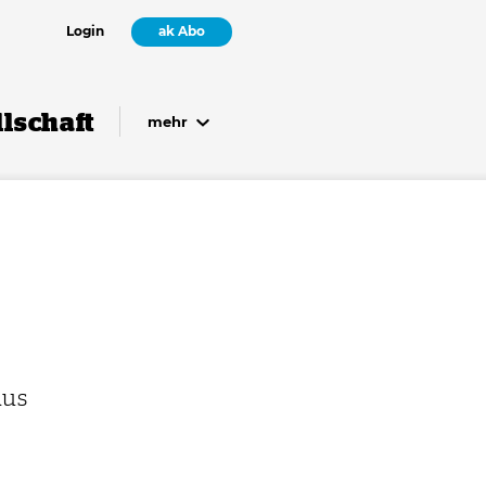
Login
ak Abo
lschaft
mehr
aus