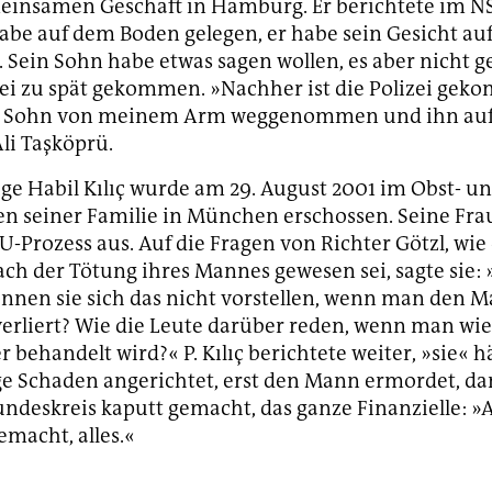
einsamen Geschäft in Hamburg. Er berichtete im NS
abe auf dem Boden gelegen, er habe sein Gesicht au
ein Sohn habe etwas sagen wollen, es aber nicht g
 sei zu spät gekommen. »Nachher ist die Polizei ge
 Sohn von meinem Arm weggenommen und ihn auf
Ali Taşköprü.
ige Habil Kılıç wurde am 29. August 2001 im Obst- u
 seiner Familie in München erschossen. Seine Frau 
U-Prozess aus. Auf die Fragen von Richter Götzl, wie
ach der Tötung ihres Mannes gewesen sei, sagte sie:
önnen sie sich das nicht vorstellen, wenn man den 
erliert? Wie die Leute darüber reden, wenn man wie
 behandelt wird?« P. Kılıç berichtete weiter, »sie« h
e Schaden angerichtet, erst den Mann ermordet, d
ndeskreis kaputt gemacht, das ganze Finanzielle: »
emacht, alles.«