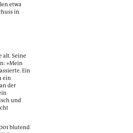
llen etwa
huss in
alt. Seine
en: »Mein
assierte. Ein
n ein
 an der
ein
isch und
cht
2001 blutend