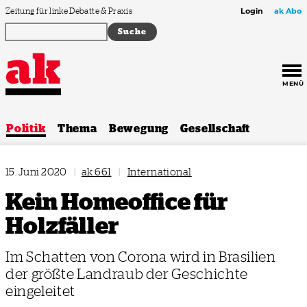
Zum Inhalt springen
Zeitung für linke Debatte & Praxis
Login
ak Abo
MENÜ
Politik
Thema
Bewegung
Gesellschaft
15. Juni 2020
|
ak 661
|
International
Kein Homeoffice für
Holzfäller
Im Schatten von Corona wird in Brasilien
der größte Landraub der Geschichte
eingeleitet