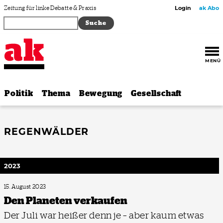
Zum Inhalt springen
Zeitung für linke Debatte & Praxis
Login
ak Abo
MENÜ
Politik
Thema
Bewegung
Gesellschaft
REGENWÄLDER
2023
15. August 2023
Den Planeten verkaufen
Der Juli war heißer denn je – aber kaum etwas