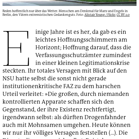
Reden hoffentlich nur über das Wetter: Menschen am Denkmal für Marx und Engels in
Berlin, den Vätern extremistischen Gedankenguts. Foto:
Alistair Young / Flickr
,
CC BY 2.0
E
inige Jahre ist es her, da gab es ein
leichtes Hoffnungsschimmern am
Horizont; Hoffnung darauf, dass die
Verfassungsschutzämter zumindest
in einer kleinen Legitimationskrise
steckten. Ihr totales Versagen mit Blick auf den
NSU hatte selbst die sonst nicht gerade
institutionenkritische FAZ zu dem harschen
Urteil verleitet: »Die großen, durch niemanden
kontrollierten Apparate schaffen sich den
Gegenstand, der ihre Existenz rechtfertigt,
irgendwann selbst: als dürften Drogenfahnder
auch mit Mohnsamen umgehen. Heute können
wir nur ihr völliges Versagen feststellen (…). Die