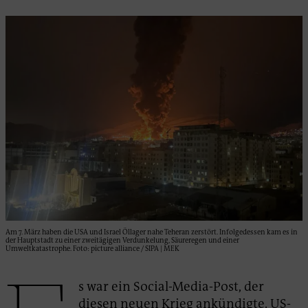
Am 7. März haben die USA und Israel Öllager nahe Teheran zerstört. Infolgedessen kam es in
der Hauptstadt zu einer zweitägigen Verdunkelung, Säureregen und einer
Umweltkatastrophe. Foto: picture alliance / SIPA | MEK
s war ein Social-Media-Post, der
diesen neuen Krieg ankündigte. US-