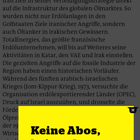
Iran zielt in seiner Verteidigungsstrategie direkt
auf die Infrastruktur des globalen Ölmarktes. So
wurden nicht nur Erdölanlagen in den
Golfstaaten Ziele iranischer Angriffe, sondern
auch Öltanker in irakischen Gewässern.
TotalEnergies, das größte französische
Erdölunternehmen, will bis auf Weiteres seine
Aktivitäten in Katar, den VAE und Irak einstellen.
Die gezielten Angriffe auf die fossile Industrie der
Region haben einen historischen Vorläufer.
Während des fünften arabisch-israelischen
Krieges (Jom-Kippur-Krieg), 1973, versuchte die
Organisation erdölexportierender Länder (OPEC),
Druck auf Israel auszuüben, und drosselte die
Fördermenge um fünf Prozent. Der sogenannte
Ölpreisschock war ein Katalysator für die Mitte
der 1970er Jahre einsetzende globale
Keine Abos,
Wirtschaftskrise. Da in der OPEC sowohl Staaten