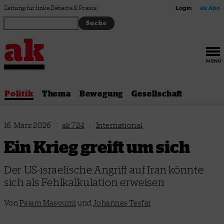
Zum Inhalt springen
Zeitung für linke Debatte & Praxis
Login
ak Abo
MENÜ
Politik
Thema
Bewegung
Gesellschaft
16. März 2026
|
ak 724
|
International
Ein Krieg greift um sich
Der US-israelische Angriff auf Iran könnte
sich als Fehlkalkulation erweisen
Von
Pajam Masoumi
und
Johannes Tesfai