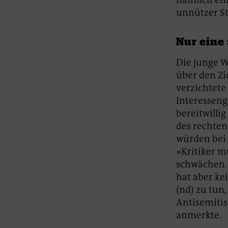
unnützer St
Nur eine
Die junge W
über den Zi
verzichtete
Interesseng
bereitwilli
des rechten
würden bei
»Kritiker 
schwächen. (
hat aber ke
(nd) zu tun
Antisemitis
anmerkte.