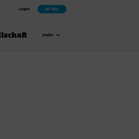
Login
ak Abo
lschaft
mehr
r