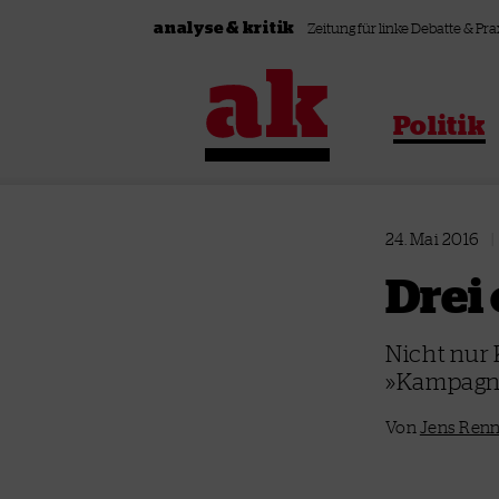
Zum Inhalt springen
analyse & kritik
Zeitung für linke Debatte & Pra
Politik
24. Mai 2016
|
Drei
Nicht nur 
»Kampagne
Von
Jens Ren