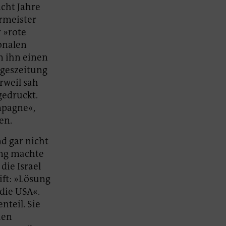
Acht Jahre
rmeister
r »rote
ionalen
n ihn einen
ageszeitung
rweil sah
gedruckt.
mpagne«,
en.
d gar nicht
ang machte
die Israel
ift: »Lösung
 die USA«.
nteil. Sie
hen