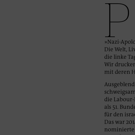
P
»Nazi-Apolo
Die Welt, L
die linke T
Wir drucken
mit deren H
Ausgeblende
schweigsame
die Labour-
als 51. Bun
für den isra
Das war 201
nominierte 