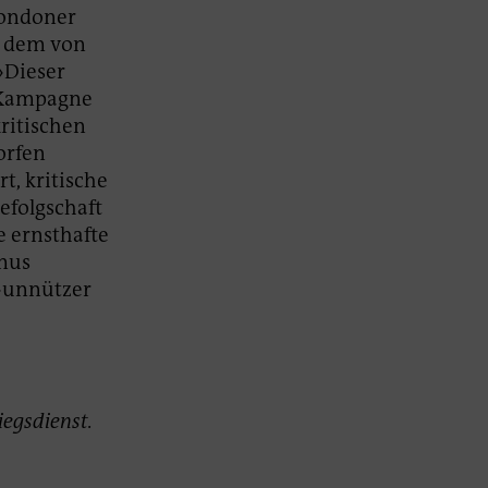
Londoner
s dem von
»Dieser
e Kampagne
kritischen
orfen
t, kritische
efolgschaft
e ernsthafte
smus
 »unnützer
iegsdienst.