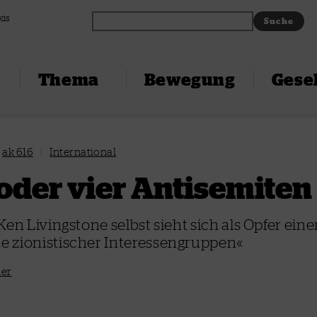
xis
Thema
Bewegung
Gesel
ak 616
|
International
 oder vier Antisemiten
Ken Livingstone selbst sieht sich als Opfer eine
 zionistischer Interessengruppen«
ner