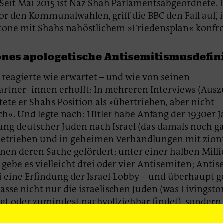
Seit Mai 2015 ist Naz Shah Parlamentsabgeordnete. 
vor den Kommunalwahlen, griff die BBC den Fall auf, 
tone mit Shahs nahöstlichem »Friedensplan« konfro
ones apologetische Antisemitismusdefin
 reagierte wie erwartet – und wie von seinen
rtner_innen erhofft: In mehreren Interviews (Ausz
tete er Shahs Position als »übertrieben, aber nicht
ch«. Und legte nach: Hitler habe Anfang der 1930er J
g deutscher Juden nach Israel (das damals noch ga
 betrieben und in geheimen Verhandlungen mit zion
nen deren Sache gefördert; unter einer halben Mill
 gebe es vielleicht drei oder vier Antisemiten; Anti
ei eine Erfindung der Israel-Lobby – und überhaupt ge
asse nicht nur die israelischen Juden (was Livingsto
igt oder zumindest nachvollziehbar findet), sondern
achbarn in England – aus »körperlicher Abscheu« (p