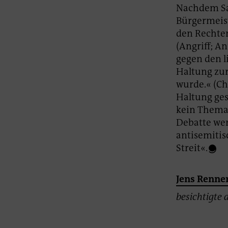
Nachdem Sa
Bürgermeist
den Rechten
(Angriff; A
gegen den l
Haltung zur
wurde.« (Ch
Haltung ges
kein Thema.
Debatte wer
antisemitis
Streit«.
Jens Renne
besichtigte 