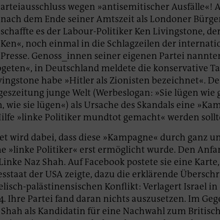
arteiausschluss wegen »antisemitischer Ausfälle«! 
nach dem Ende seiner Amtszeit als Londoner Bürge
schaffte es der Labour-Politiker Ken Livingstone, de
Ken«, noch einmal in die Schlagzeilen der internat
Presse. Genoss_innen seiner eigenen Partei nannte
geten«, in Deutschland meldete die konservative T
ivingstone habe »Hitler als Zionisten bezeichnet«. De
ageszeitung junge Welt (Werbeslogan: »Sie lügen wie 
, wie sie lügen«) als Ursache des Skandals eine »Ka
ilfe »linke Politiker mundtot gemacht« werden sollt
t wird dabei, dass diese »Kampagne« durch ganz un
 »linke Politiker« erst ermöglicht wurde. Den Anf
Linke Naz Shah. Auf Facebook postete sie eine Karte, 
desstaat der USA zeigte, dazu die erklärende Überschr
elisch-palästinensischen Konflikt: Verlagert Israel in
4. Ihre Partei fand daran nichts auszusetzen. Im Gege
Shah als Kandidatin für eine Nachwahl zum Britisc