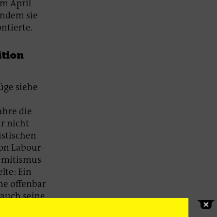
Im April
indem sie
ntierte.
ition
üge siehe
ahre die
r nicht
istischen
ion Labour-
semitismus
lte: Ein
ne offenbar
 auch seine
hysical