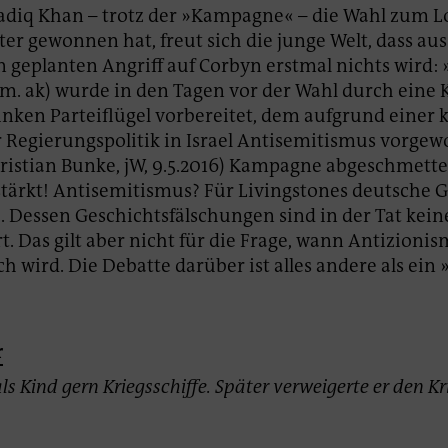
diq Khan – trotz der »Kampagne« – die Wahl zum 
er gewonnen hat, freut sich die junge Welt, dass au
 geplanten Angriff auf Corbyn erstmal nichts wird: 
nm. ak) wurde in den Tagen vor der Wahl durch ein
inken Parteiflügel vorbereitet, dem aufgrund einer 
 Regierungspolitik in Israel Antisemitismus vorgew
ristian Bunke, jW, 9.5.2016) Kampagne abgeschmetter
tärkt! Antisemitismus? Für Livingstones deutsche G
 Dessen Geschichtsfälschungen sind in der Tat kein
t. Das gilt aber nicht für die Frage, wann Antizioni
ch wird. Die Debatte darüber ist alles andere als ein
r
als Kind gern Kriegsschiffe. Später verweigerte er den Kr