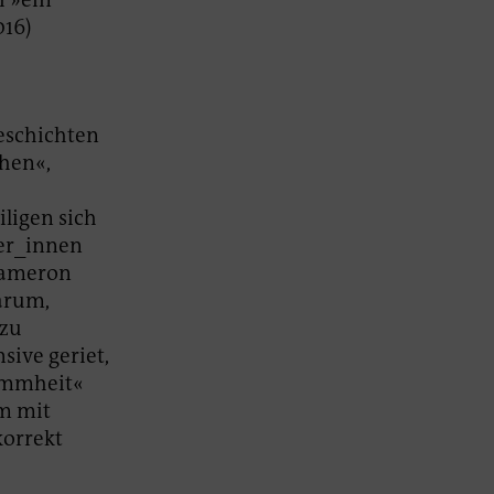
016)
Geschichten
chen«,
ligen sich
ter_innen
 Cameron
arum,
 zu
sive geriet,
dummheit«
em mit
korrekt