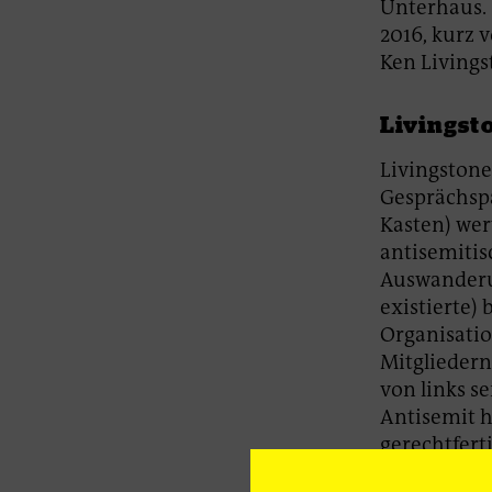
Unterhaus. 
2016, kurz 
Ken Livings
Livingst
Livingstone
Gesprächspa
Kasten) wer
antisemitis
Auswanderun
existierte)
Organisatio
Mitgliedern
von links s
Antisemit h
gerechtfert
jüdischen N