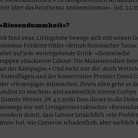
reit über das Reizthema Antisemitismus«. (nd, 3.5.2
 »Riesendummheit«?
elt fand zwar, Livingstone bewege sich mit seinen 
onismus-Förderer Hitler »fernab historischer Tatsa
 aber auf jede weitergehende Kritik: »Zionistische
ruppen attackieren Labour. Die Massenmedien betei
g an der Kampagne.« Und nicht nur die: Auch Vertre
 Parteiflügels und der konservative Premier David
 der »Hexenjagd« mitmachen. Ihnen allen gehe es d
mundtot zu machen« und namentlich Jeremy Corbyn
Jasmin Werner, jW, 4.5.2016) Dass dieser in die Defen
ineswegs nur mit Livingstones taktischer »Riesen
, sondern damit, dass Labour tatsächlich »ein Probl
mus« hat, wie Cameron schadenfroh, aber sachlich 