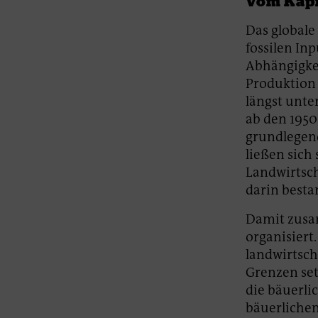
Vom Kap
Das globale
fossilen In
Abhängigkei
Produktio
längst unte
ab den 1950
grundlegend
ließen sich
Landwirtsch
darin besta
Damit zusa
organisiert
landwirtsch
Grenzen set
die bäuerli
bäuerlichen