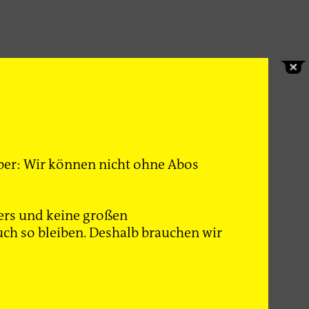
 Aber: Wir können nicht ohne Abos
von
er
ken –
ers und keine großen
r leisten
ch so bleiben. Deshalb brauchen wir
n Osten
nd die Zahl
il die sich