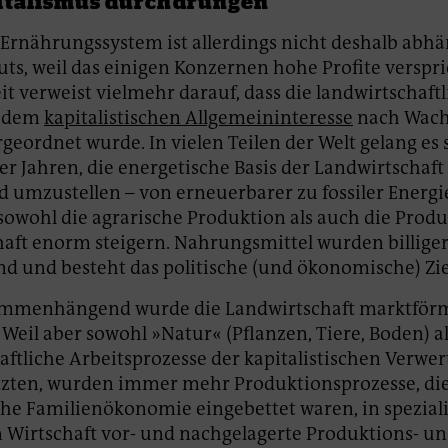
italismus durchdrungen
 Ernährungssystem ist allerdings nicht deshalb abh
puts, weil das einigen Konzernen hohe Profite verspri
t verweist vielmehr darauf, dass die landwirtschaft
n dem
kapitalistischen Allgemeininteresse
nach Wac
rgeordnet wurde. In vielen Teilen der Welt gelang es
er Jahren, die energetische Basis der Landwirtschaft
 umzustellen – von erneuerbarer zu fossiler Energi
 sowohl die agrarische Produktion als auch die Produ
aft enorm steigern. Nahrungsmittel wurden billige
nd und besteht das politische (und ökonomische) Ziel
mmenhängend wurde die Landwirtschaft marktförmi
. Weil aber sowohl »Natur« (Pflanzen, Tiere, Boden) a
aftliche Arbeitsprozesse der kapitalistischen Verwe
zten, wurden immer mehr Produktionsprozesse, die
che Familienökonomie eingebettet waren, in spezialis
 Wirtschaft vor- und nachgelagerte Produktions- u