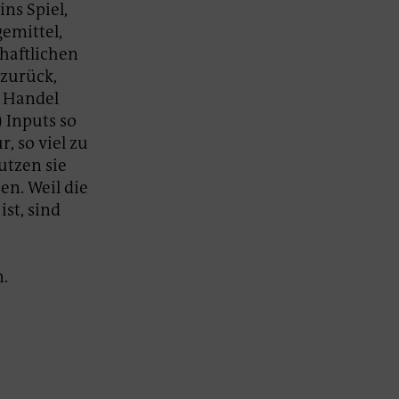
ns Spiel,
gemittel,
haftlichen
 zurück,
d Handel
 Inputs so
, so viel zu
utzen sie
n. Weil die
st, sind
n.