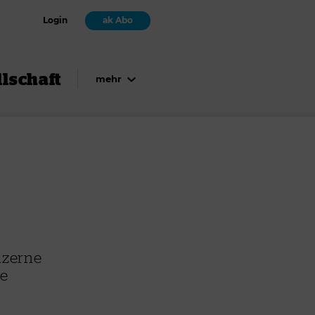
Login
ak Abo
lschaft
mehr
nzerne
se