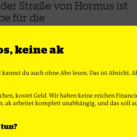
 der Straße von Hormus ist
e für die
cherheit.
s, keine ak
l kannst du auch ohne Abo lesen. Das ist Absicht.
lfte der globalen Nahrungsmittelproduktion hängt 
em Stickstoffdünger ab. In einem von konventionell
aft geprägten System drohen die Erträge nun zu sin
hen, kostet Geld. Wir haben keine reichen Financi
e dort, wo sich Landwirt*innen die Inputs nicht meh
 ak arbeitet komplett unabhängig, und das soll au
staatliche Unterstützung fehlt. Der Krieg im Nahe
t eine weitere Nahrungsmittelpreiskrise auslösen u
den in die Höhe treiben. Die Aussichten für die
 tun?
ng sind also mehr als düster (siehe ak
683
), auch we