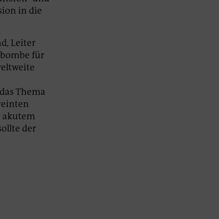
ion in die
d, Leiter
itbombe für
weltweite
 das Thema
reinten
r akutem
ollte der