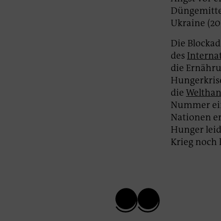
Düngemittel
Ukraine (20
Die Blockad
des
Interna
die Ernähru
Hungerkrise
die
Welthan
Nummer ein
Nationen er
Hunger leid
Krieg noch 