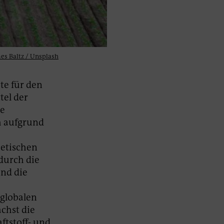
es Baltz / Unsplash
te für den
tel der
se
h aufgrund
hetischen
durch die
und die
 globalen
chst die
ftstoff- und