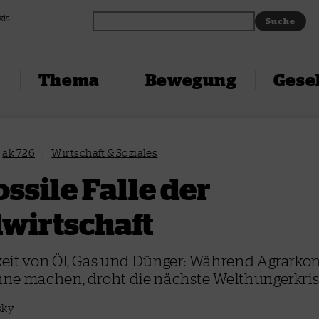
xis
Thema
Bewegung
Gesel
ak 726
|
Wirtschaft & Soziales
ossile Falle der
wirtschaft
eit von Öl, Gas und Dünger: Während Agrarko
ne machen, droht die nächste Welthungerkri
sky