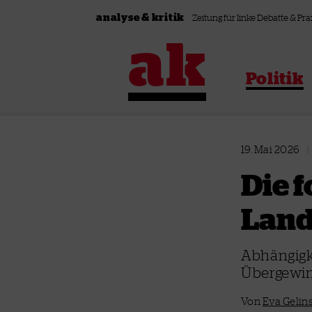
Zum Inhalt springen
analyse & kritik
Zeitung für linke Debatte & Pra
Politik
19. Mai 2026
|
Die f
Land
Abhängigk
Übergewin
Von
Eva Gelin