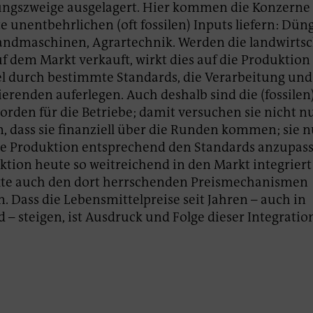
ungszweige ausgelagert. Hier kommen die Konzerne i
e unentbehrlichen (oft fossilen) Inputs liefern: Dün
Landmaschinen, Agrartechnik. Werden die landwirtsc
f dem Markt verkauft, wirkt dies auf die Produktion
l durch bestimmte Standards, die Verarbeitung un
erenden auferlegen. Auch deshalb sind die (fossilen)
orden für die Betriebe; damit versuchen sie nicht nur
, dass sie finanziell über die Runden kommen; sie n
e Produktion entsprechend den Standards anzupasse
tion heute so weitreichend in den Markt integriert i
kte auch den dort herrschenden Preismechanismen
. Dass die Lebensmittelpreise seit Jahren – auch in
 – steigen, ist Ausdruck und Folge dieser Integratio