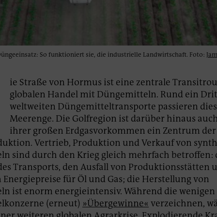
geeinsatz: So funktioniert sie, die industrielle Landwirtschaft. Foto:
Jam
D
ie Straße von Hormus ist eine zentrale Transitrou
globalen Handel mit Düngemitteln. Rund ein Drit
weltweiten Düngemitteltransporte passieren die
Meerenge. Die Golfregion ist darüber hinaus auc
ihrer großen Erdgasvorkommen ein Zentrum der
ktion. Vertrieb, Produktion und Verkauf von synt
n sind durch den Krieg gleich mehrfach betroffen: 
es Transports, den Ausfall von Produktionsstätten 
 Energiepreise für Öl und Gas; die Herstellung von
n ist enorm energieintensiv. Während die wenigen
lkonzerne (erneut)
»Übergewinne«
verzeichnen, wä
iner weiteren globalen Agrarkrise. Explodierende Kra