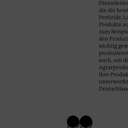
Dienstleist
die die heut
Pestizide, 
Produkte au
zum Beispie
den Produzi
wichtig gew
produzieren
auch, um di
Agrarproduk
ihre Produ
unterworfen
Deutschland