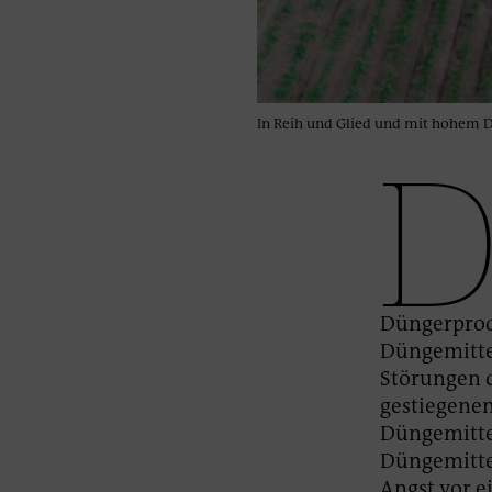
In Reih und Glied und mit hohem Dün
Düngerprodu
Düngemittel
Störungen d
gestiegenen
Düngemittel
Düngemitte
Angst vor e