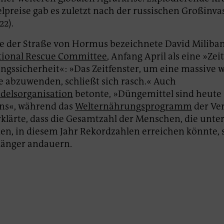
preise gab es zuletzt nach der russischen Großinvas
22).
e der Straße von Hormus bezeichnete David Miliban
tional Rescue Committee
, Anfang April als eine »Ze
ngssicherheit«: »Das Zeitfenster, um eine massive 
 abzuwenden, schließt sich rasch.« Auch
delsorganisation
betonte, »Düngemittel sind heute
s«, während das
Welternährungsprogramm
der Ve
klärte, dass die Gesamtzahl der Menschen, die unte
en, in diesem Jahr Rekordzahlen erreichen könnte, s
länger andauern.