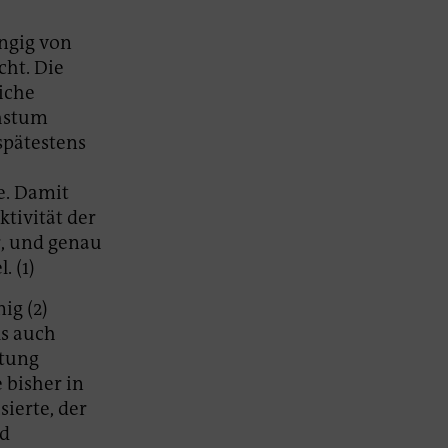
ängig von
cht. Die
liche
hstum
 spätestens
e. Damit
ktivität der
r, und genau
. (1)
g (2)
ls auch
rtung
 bisher in
ierte, der
nd