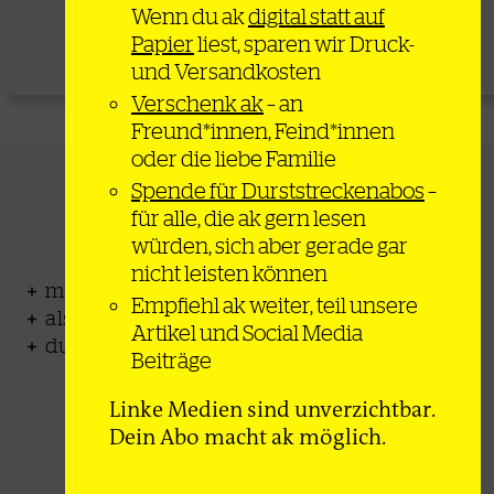
Wenn du ak
digital statt auf
Papier
liest, sparen wir Druck-
Zum Angebot
und Versandkosten
Verschenk ak
– an
Freund*innen, Feind*innen
oder die liebe Familie
Förder-Abo
Spende für Durststreckenabos
–
für alle, die ak gern lesen
würden, sich aber gerade gar
nicht leisten können
monatlich auf 32 Seiten + Onlinezugang
Empfiehl ak weiter, teil unsere
als Print oder Digital-Abo erhältlich
Artikel und Social Media
du finanzierst ein Sozial-Abo
Beiträge
Linke Medien sind unverzichtbar.
Dein Abo macht ak möglich.