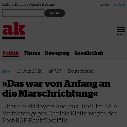
Zum Inhalt springen
Zeitung für linke Debatte & Praxis
Login
ak Abo
MENÜ
Politik
Thema
Bewegung
Gesellschaft
|
16. Juni 2026
|
ak 727
|
Deutschland
Abo
»Das war von Anfang an
die Marschrichtung«
Über die Plädoyers und das Urteil im RAF-
Verfahren gegen Daniela Klette wegen der
Post-RAF-Raubüberfälle