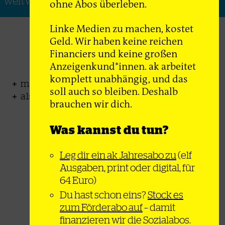
weltweit!
ohne Abos überleben.
Linke Medien zu machen, kostet
ak-Abo
Geld. Wir haben keine reichen
Financiers und keine großen
Anzeigenkund*innen. ak arbeitet
komplett unabhängig, und das
monatlich auf 32 Seiten + Onlinezugang
soll auch so bleiben. Deshalb
als Print oder Digital-Abo erhältlich
brauchen wir dich.
Was kannst du tun?
Leg dir ein ak Jahresabo zu
(elf
Ausgaben, print oder digital, für
64 Euro)
Du hast schon eins?
Stock es
64€
ab
zum Förderabo auf
– damit
pro Jahr
finanzieren wir die Sozialabos.