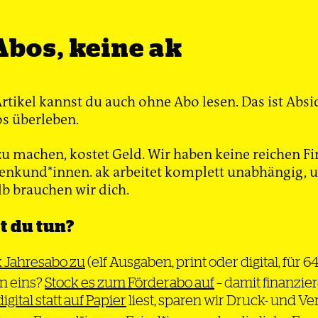
8. Mai 2026
17. 
6
»Wir verlangen, Ulrike
Ga
von Anfang
Abos, keine ak
noch mal zu sehen«
n
chtung«
Zum 50. Todestag von
Da
Ulrike Meinhof
So
lädoyers und
Artikel kannst du auch ohne Abo lesen. Das ist Absi
ge
im RAF-
s überleben.
Von Stephanie Bart
Be
gegen Daniela
No
n der Post-RAF-
u machen, kostet Geld. Wir haben keine reichen Fi
Üb
lle
nkund*innen. ak arbeitet komplett unabhängig, un
de
lb brauchen wir dich.
 Bart
Von
 du tun?
k Jahresabo zu
(elf Ausgaben, print oder digital, für 6
n eins?
Stock es zum Förderabo auf
– damit finanzier
5
20. Mai 2025
15. 
digital statt auf Papier
liest, sparen wir Druck- und V
 es ist
Die ersten Zeugen
Da