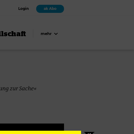
Login
ak Abo
lschaft
mehr
lung zur Sache«