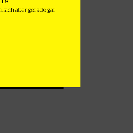
ristische Gefecht
ilie
ischen RAF und BRD
n, sich aber gerade gar
richt vom Prozess gegen
niela Klette wegen der
st-RAF-Raubüberfälle
f Supermarktkassen und
ldtransporter
 Stephanie Bart