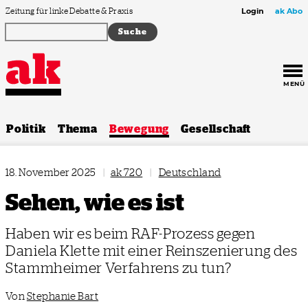
Zum Inhalt springen
Zeitung für linke Debatte & Praxis
Login
ak Abo
MENÜ
Politik
Thema
Bewegung
Gesellschaft
18. November 2025
|
ak 720
|
Deutschland
Sehen, wie es ist
Haben wir es beim RAF-Prozess gegen
Daniela Klette mit einer Reinszenierung des
Stammheimer Verfahrens zu tun?
Von
Stephanie Bart