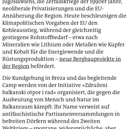
Jugoslawiens, die Zerfallskriege der 1990er Jahre,
neoliberale Privatisierungen und die EU-
Annäherung die Region. Heute beschleunigen die
klimapolitischen Vorgaben der EU den
Kohleausstieg, während der gleichzeitig
gestiegene Rohstoffbedarf – etwa nach
Mineralien wie Lithium oder Metallen wie Kupfer
und Kobalt für die Energiewende und die
Rüstungsproduktion –
neue Bergbauprojekte in
der Region
befördert.
Die Kundgebung in Breza und das begleitende
Camp werden von der Initiative »Združeni
balkanski otpor i rad« organisiert, die gegen die
Ausbeutung von Mensch und Natur im
Balkanraum kämpft. Ihr Name verweist auf
antifaschistische Partisanenversammlungen in
befreiten Dörfern während des Zweiten
Weltkriegs – spontane, widersprüchliche, aber