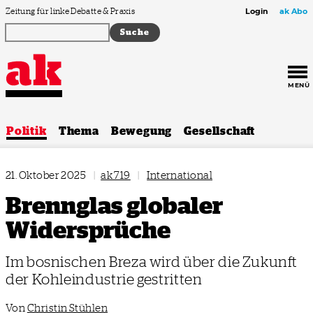
Zum Inhalt springen
Zeitung für linke Debatte & Praxis
Login
ak Abo
MENÜ
Politik
Thema
Bewegung
Gesellschaft
21. Oktober 2025
|
ak 719
|
International
Brennglas globaler
Widersprüche
Im bosnischen Breza wird über die Zukunft
der Kohleindustrie gestritten
Von
Christin Stühlen