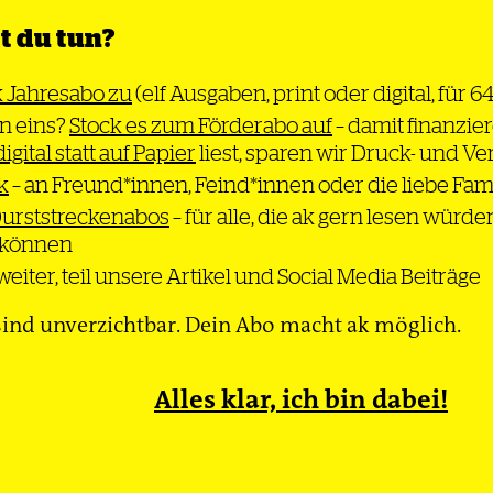
rie gestritten
 du tun?
Stühlen
k Jahresabo zu
(elf Ausgaben, print oder digital, für 6
n eins?
Stock es zum Förderabo auf
– damit finanzier
digital statt auf Papier
liest, sparen wir Druck- und V
k
– an Freund*innen, Feind*innen oder die liebe Fam
n plötzlich
Durststreckenabos
– für alle, die ak gern lesen würde
nen nach
n können
n?«
eiter, teil unsere Artikel und Social Media Beiträge
en wurde der
 infolge der
ind unverzichtbar. Dein Abo macht ak möglich.
litik
t – doch
Alles klar, ich bin dabei!
regt sich
ümer