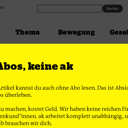
xis
Thema
Bewegung
Gesel
Abos, keine ak
Artikel kannst du auch ohne Abo lesen. Das ist Absi
s überleben.
 globaler
u machen, kostet Geld. Wir haben keine reichen Fi
üche
nkund*innen. ak arbeitet komplett unabhängig, un
hen Breza wird
lb brauchen wir dich.
kunft der