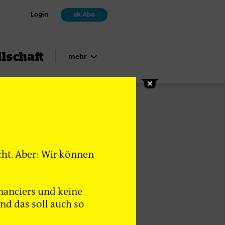
Login
ak Abo
lschaft
mehr
cht. Aber: Wir können
nanciers und keine
d das soll auch so