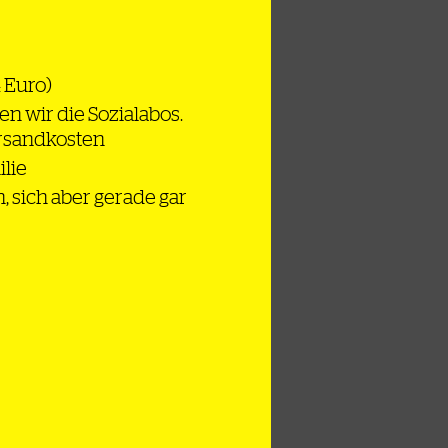
4 Euro)
en wir die Sozialabos.
ersandkosten
ilie
n, sich aber gerade gar