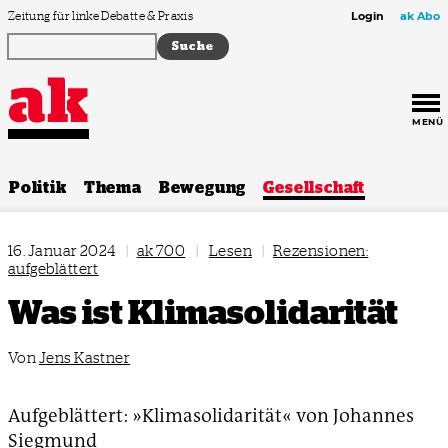
Zum Inhalt springen
Zeitung für linke Debatte & Praxis
Login
ak Abo
MENÜ
Politik
Thema
Bewegung
Gesellschaft
16. Januar 2024
|
ak 700
|
Lesen
|
Rezensionen:
aufgeblättert
Was ist Klimasolidarität
Von
Jens Kastner
Aufgeblättert: »Klimasolidarität« von Johannes
Siegmund