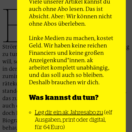
Viele unserer Artikel kannst du
E
auch ohne Abo lesen. Das ist
uropa den Räten«, lautete 2023 der
Absicht. Aber: Wir können nicht
Titel einer Tagung der Rosa-
ohne Abos überleben.
Luxemburg-Stiftung. Dort ging es
allerdings um die Wahl zum
Linke Medien zu machen, kostet
Europarat. Mit der historischen
Geld. Wir haben keine reichen
Strömung des Rätekommunismus hatte sie wenig
Financiers und keine großen
zu tun. Wer sich darüber genauer informieren
Anzeigenkund*innen. ak
will, sollte zum »Biografischen Lexikon« greifen,
arbeitet komplett unabhängig,
in dem über 600 Personen aufgeführt sind, die
und das soll auch so bleiben.
zumindest zeitweise mit der
Deshalb brauchen wir dich.
rätekommunistischen Bewegung in Kontakt
standen. Es ist ein historisches Nachschlagewerk,
Was kannst du tun?
das zum weiter recherchieren einlädt. Das ist
auch deshalb empfohlen, weil manche Einträge
Leg dir ein ak Jahresabo zu
(elf
doch hinterfragt werde sollten. So wird bei der
Ausgaben, print oder digital,
Biografie des Anarchisten Wilhelm Paul
für 64 Euro)
behauptet, er habe 1932 als Delegierter der