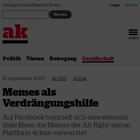
Zum Inhalt springen
Zeitung für linke Debatte & Praxis
Login
ak Abo
MENÜ
Politik
Thema
Bewegung
Gesellschaft
15. September 2020
|
ak 663
|
Alltag
Memes als
Verdrängungshilfe
Auf Facebook tummelt sich eine ehemals
linke Blase, die Memes der Alt-Right-nahen
Plattform 4chan verwurstet