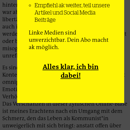
hinter sich lassen, ist ihnen immanent, und es
Empfiehl ak weiter, teil unsere
war abzusehen, dass die im eher rechten oder
Artikel und Social Media
libertären 4chan-Kontext etablierten Memes
Beiträge
auch innerhalb linker Strukturen verwendet
Linke Medien sind
werden. Dass jedoch oftmals entweder unbewusst
unverzichtbar. Dein Abo macht
oder bewusst deren (patriarchale, latent
ak möglich.
misogyne) Bildsprache reproduziert wird, bleibt
unreflektiert.
Alles klar, ich bin
Es sind nicht nur Memes, die aus dem 4chan-
dabei!
Kontext adaptiert werden, sondern auch der dort
omnipräsente Habitus: Zynismus, Ironie,
Emotionslosigkeit, Besserwisserei und das
Verhöhnen von allem Unliebsamen als »cringy«.
Das Verschanzen in dieser zynischen Online-Blase
ist meines Erachtens nach ein Umgang mit dem
Schmerz, den das Leben als Kommunist*in
unweigerlich mit sich bringt: anstatt offen über