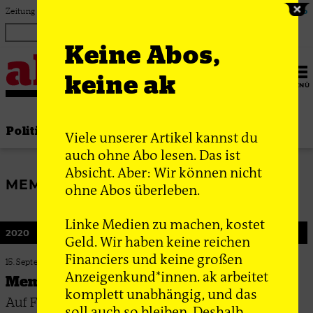
Zum Inhalt springen
Zeitung für linke Debatte & Praxis
Login
ak Abo
Keine Abos,
keine ak
MENÜ
Politik
Thema
Bewegung
Gesellschaft
Viele unserer Artikel kannst du
auch ohne Abo lesen. Das ist
Absicht. Aber: Wir können nicht
MEMES
ohne Abos überleben.
Linke Medien zu machen, kostet
2020
Geld. Wir haben keine reichen
Financiers und keine großen
15. September 2020
Anzeigenkund*innen. ak arbeitet
Memes als Verdrängungshilfe
komplett unabhängig, und das
Auf Facebook tummelt sich eine ehemals linke
soll auch so bleiben. Deshalb