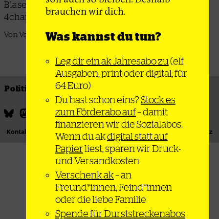
Blase, die Memes der Alt-Right-nahen Plattform
brauchen wir dich.
4chan verwurstet
Was kannst du tun?
Von Veronika Kracher
Leg dir ein ak Jahresabo zu
(elf
Ausgaben, print oder digital, für
64 Euro)
Politik
Thema
Bewegung
Gesellschaft
Du hast schon eins?
Stock es
zum Förderabo auf
– damit
finanzieren wir die Sozialabos.
Kontakt
Podcast
Newsletter
Impressum
Datenschutz
Wenn du ak
digital statt auf
Papier
liest, sparen wir Druck-
und Versandkosten
Verschenk ak
– an
Freund*innen, Feind*innen
oder die liebe Familie
Spende für Durststreckenabos