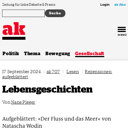
Zum Inhalt springen
Zeitung für linke Debatte & Praxis
Login
ak Abo
MENÜ
Politik
Thema
Bewegung
Gesellschaft
17. September 2024
|
ak 707
|
Lesen
|
Rezensionen:
aufgeblättert
Lebensgeschichten
Von
Nane Pleger
Aufgeblättert: »Der Fluss und das Meer« von
Natascha Wodin