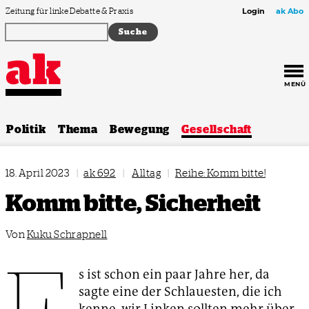
Zum Inhalt springen
Zeitung für linke Debatte & Praxis
Login
ak Abo
MENÜ
Politik
Thema
Bewegung
Gesellschaft
18. April 2023
|
ak 692
|
Alltag
|
Reihe: Komm bitte!
Komm bitte, Sicherheit
Von
Kuku Schrapnell
E
s ist schon ein paar Jahre her, da
sagte eine der Schlauesten, die ich
kenne, wir Linken sollten mehr über