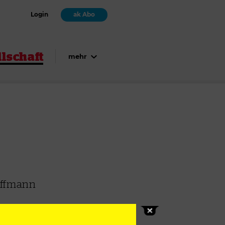
Login
ak Abo
lschaft
mehr
Hoffmann