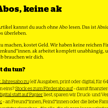
H
Abos, keine ak
istorische Sprachaufnahmen, die während der k
Herrschaft in afrikanischen Ländern aufgenom
spielten in der Debatte um die koloniale Vergan
Artikel kannst du auch ohne Abo lesen. Das ist Absi
bisher kaum eine Rolle. Die Kulturwissenschaftle
s überleben.
Hoffmann hat nun eine Pionierarbeit geleistet. 
 ihrer Arbeit stehen acht Tonbandaufnahmen, die d
u machen, kostet Geld. Wir haben keine reichen Fi
sche Anthropologe und Arzt Rudolf Pöch bei der kol
nkund*innen. ak arbeitet komplett unabhängig, un
hen Bevölkerung machte. Der noch immer im Hof de
lb brauchen wir dich.
 mit einem Denkmal Geehrte hatte einen Teil sein
urch Raub erlangt. Pöch stahl nicht nur Grabutensili
 du tun?
uchsgegenstände der afrikanischen Bevölkerung. D
urch die Analyse einer Tonaufnahme nachweisen, in
frikanischen »Helfern« sein Messer zurückforderte,
k Jahresabo zu
(elf Ausgaben, print oder digital, für 6
ommen hatte. Die Autorin konnte Pöch in mehreren
n eins?
Stock es zum Förderabo auf
– damit finanzier
is falsche Angaben über seine phonografischen A
digital statt auf Papier
liest, sparen wir Druck- und V
. Zudem beschreibt Hoffmann die gewaltförmigen k
k
– an Freund*innen, Feind*innen oder die liebe Fam
de von Pöchs Forschungen, die sich auch in den A