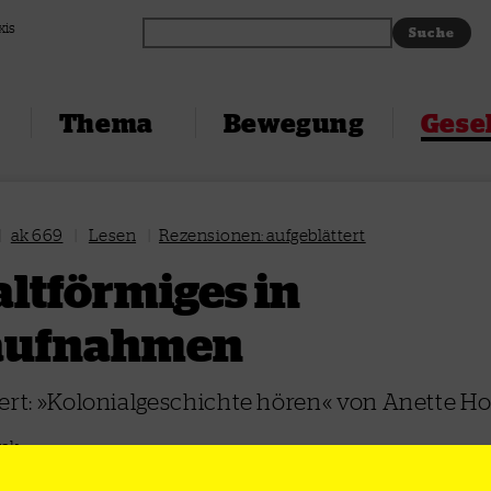
xis
Thema
Bewegung
Gesel
|
ak 669
|
Lesen
|
Rezensionen: aufgeblättert
ltförmiges in
aufnahmen
ert: »Kolonialgeschichte hören« von Anette 
wak