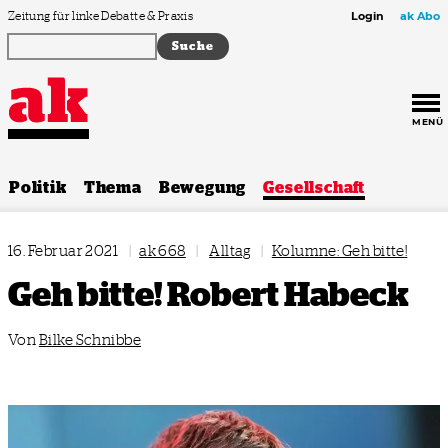
Zum Inhalt springen
Zeitung für linke Debatte & Praxis
Login
ak Abo
MENÜ
Politik
Thema
Bewegung
Gesellschaft
16. Februar 2021
|
ak 668
|
Alltag
|
Kolumne: Geh bitte!
Geh bitte! Robert Habeck
Von
Bilke Schnibbe