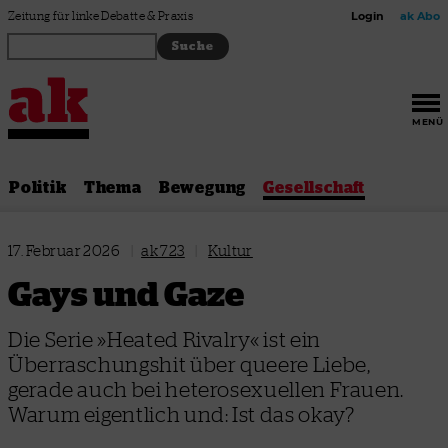
Zum Inhalt springen
Zeitung für linke Debatte & Praxis
Login
ak Abo
MENÜ
Politik
Thema
Bewegung
Gesellschaft
17. Februar 2026
|
ak 723
|
Kultur
Gays und Gaze
Die Serie »Heated Rivalry« ist ein
Überraschungshit über queere Liebe,
gerade auch bei heterosexuellen Frauen.
Warum eigentlich und: Ist das okay?