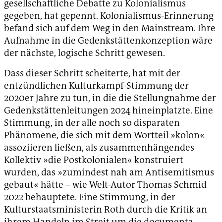
gesellschaftliche Debatte zu Kolonialismus
gegeben, hat gepennt. Kolonialismus-Erinnerung
befand sich auf dem Weg in den Mainstream. Ihre
Aufnahme in die Gedenkstättenkonzeption wäre
der nächste, logische Schritt gewesen.
Dass dieser Schritt scheiterte, hat mit der
entzündlichen Kulturkampf-Stimmung der
2020er Jahre zu tun, in die die Stellungnahme der
Gedenkstättenleitungen 2024 hineinplatzte. Eine
Stimmung, in der alle noch so disparaten
Phänomene, die sich mit dem Wortteil »kolon«
assoziieren ließen, als zusammenhängendes
Kollektiv »die Postkolonialen« konstruiert
wurden, das »zumindest nah am Antisemitismus
gebaut« hätte – wie Welt-Autor Thomas Schmid
2022 behauptete. Eine Stimmung, in der
Kulturstaatsministerin Roth durch die Kritik an
ihrem Handeln im Streit um die documenta