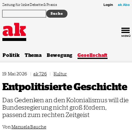
Zum Inhalt springen
Zeitung für linke Debatte & Praxis
Login
ak Abo
MENÜ
Politik
Thema
Bewegung
Gesellschaft
19. Mai 2026
|
ak 726
|
Kultur
Entpolitisierte Geschichte
Das Gedenken an den Kolonialismus will die
Bundesregierung nicht groß fördern,
passend zum rechten Zeitgeist
Von
Manuela Bauche