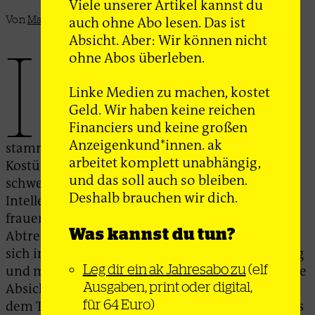
Viele unserer Artikel kannst du
auch ohne Abo lesen. Das ist
Von
Malte Meyer
Absicht. Aber: Wir können nicht
I
ohne Abos überleben.
n ihrer Autobiografie erzählt Gunilla
Palmstierna-Weiss das Leben einer
Linke Medien zu machen, kostet
politisch engagierten und weit über
Geld. Wir haben keine reichen
Schweden hinaus bekannten Künstlerin.
Financiers und keine großen
Die aus großbürgerlichen Verhältnissen
Anzeigenkund*innen. ak
stammende Designerin, Bühnen- und
arbeitet komplett unabhängig,
Kostümbildnerin kämpfte als – selbst für
und das soll auch so bleiben.
schwedische Verhältnisse – frühe feministische
Deshalb brauchen wir dich.
Intellektuelle unter anderem für eine
frauenfreundliche Reformierung des
Was kannst du tun?
Abtreibungs- und Scheidungsrechts, engagierte
sich im Russell-Tribunal gegen den Vietnamkrieg
Leg dir ein ak Jahresabo zu
(elf
und machte sich nicht zuletzt auch für die soziale
Ausgaben, print oder digital,
Absicherung von Kulturschaffenden stark. Nach
für 64 Euro)
dem Tod ihres langjährigen Lebensgefährten, des