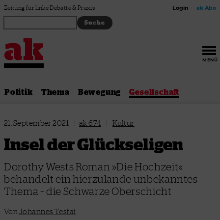
Zum Inhalt springen
Zeitung für linke Debatte & Praxis
Login
ak Abo
MENÜ
Politik
Thema
Bewegung
Gesellschaft
21. September 2021
|
ak 674
|
Kultur
Insel der Glückseligen
Dorothy Wests Roman »Die Hochzeit«
behandelt ein hierzulande unbekanntes
Thema – die Schwarze Oberschicht
Von
Johannes Tesfai