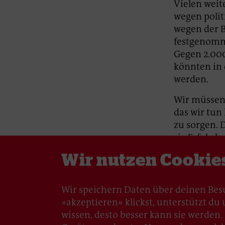
Vielen weit
wegen polit
wegen der B
festgenomme
Gegen 2.000
könnten in
werden.
Wir müssen 
das wir tun
zu sorgen. 
sie Erfolg 
Wir nutzen Cookie
ak-Redakti
Wir speichern Daten über deinen Bes
»akzeptieren« klickst, unterstützt d
wissen, desto besser kann sie werden. U