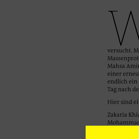
versucht. M
Massenprote
Mahsa Amini
einer erneu
endlich ein 
Tag nach de
Hier sind e
Zakaria Khi
Mohammad R
(16), Amir
Jaber Shiro