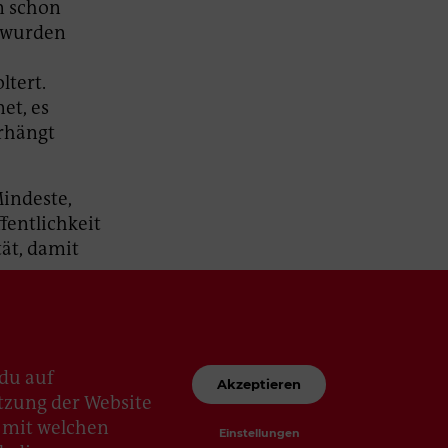
n schon
0 wurden
ltert.
et, es
rhängt
Mindeste,
fentlichkeit
tät, damit
du auf
Akzeptieren
utzung der Website
d, mit welchen
Einstellungen