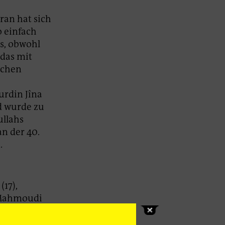
Iran hat sich
o einfach
as, obwohl
 das mit
ochen
urdin Jîna
d wurde zu
ullahs
an der 40.
.
17),
 Mahmoudi
hi (17),
6), Sodeys