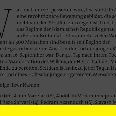
W
as auch immer passieren wird, fest steht: In 
eine revolutionäre Bewegung gebildet, die s
nicht von den Straßen zu kriegen ist. Und d
das Regime der Islamischen Republik genau
äußerster Brutalität seit nunmehr vielen W
ehr als 300 Menschen sind bereits seit Beginn der
ste gestorben, deren Auslöser der Tod der jungen K
 am 16. September war. Der 40. Tag nach ihrem To
ten Manifestation des Willens, der Herrschaft der M
Ende zu bereiten: Seitdem ist nahezu jeder Tag in Ir
m Tod eines – oft sehr jungen – getöteten Menschen
inige ihrer Namen:
al (16), Amin Marefat (16), Abdollah Mohammadpour (
eza Sarvari (14), Pedram Azarnoush (16), Siavash
 Mehdi Farrokhipour (17), Mohammad Amin Gamshadze
ozehi (12), Omid Safarzehi (17), Samer Hashemzehi (1