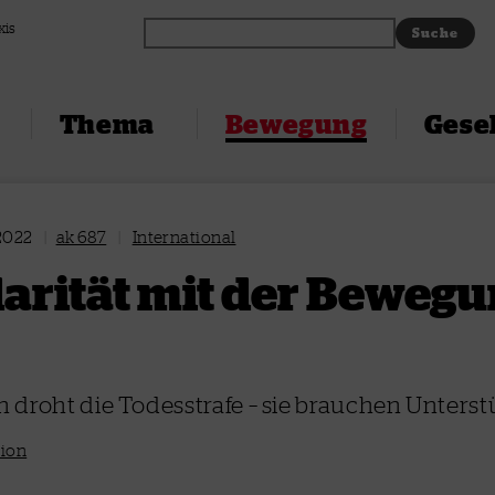
xis
Thema
Bewegung
Gesel
 2022
|
ak 687
|
International
darität mit der Bewegu
 droht die Todesstrafe – sie brauchen Unters
tion