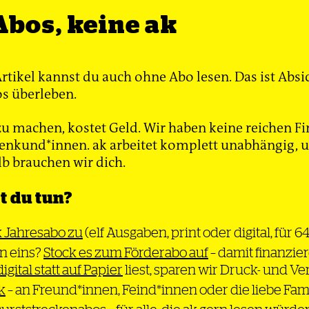
), Yaser Shahouzehi (16), Mohammad Rakhshani (12)
Abos, keine ak
 Ali Barahouie (14), Javad Pousheh (11), Amir Hossein Ba
hdoost (16), Sarina Esmailzadeh (16), Nika Shakarami
ik (17), Mehdi Mousavi Nikou (16), Dariush Alizadeh
Artikel kannst du auch ohne Abo lesen. Das ist Absi
ohammad Amini, Yahya Rahimi, Aziz Moradi, Ramin 
s überleben.
hariati, Keyvan Darvishi, Mohammad Lotfalahi, Sa
im Mirzaei, Momen Zandkarimi, Minoo Majidi, Reza 
u machen, kostet Geld. Wir haben keine reichen Fi
i (18), Sina Naderi, Ramin Karmi, Ismail Moloudi, K
nkund*innen. ak arbeitet komplett unabhängig, un
ar AbuBakri, Shahu Khezri, Fereshte Ahmadi, Maso
lb brauchen wir dich.
, Milan Haqiqi, Sadruddin Litani, Abdulsalam Ghad
rpour, Farjad Darvishi, Nasim Sediqi, Saeed Moha
 du tun?
, Iman Mohammadi, Samad Barginia, Kumar Darfatade
eed Pirou, Fereydun Faraji, Alireza Fathi, Rouzbeh
k Jahresabo zu
(elf Ausgaben, print oder digital, für 6
rei, Ali Mozafari Salanqoch (17), Mehdi Babrnejad
n eins?
Stock es zum Förderabo auf
– damit finanzier
hsen Mohammadi, Fereydoun Mahmoudi, Ismail De
digital statt auf Papier
liest, sparen wir Druck- und V
sari, Mohammad Abdullahi, Mukhtar Ahmadi, Nasri
k
– an Freund*innen, Feind*innen oder die liebe Fam
 Arian Moridi, Kamal Faqihi, Nagin Abdul Maliki, Af