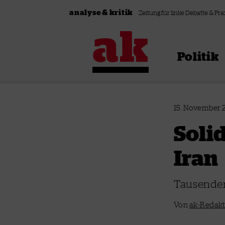
Zum Inhalt springen
analyse & kritik
Zeitung für linke Debatte & Pra
Politik
15. November
Soli
Iran
Tausenden
Von
ak-Redak