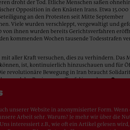
eren droht der Tod. Etliche Menschen saßen ohnehi
ischer Opposition in den Knästen Irans. Etwa 15.00
eteiligung an den Protesten seit Mitte September
n. Viele wurden verschleppt, vergewaltigt und gefo
 von ihnen wurden bereits Gerichtsverfahren eröffn
 den kommenden Wochen tausende Todesstrafen ve
mit aller Kraft versuchen, dies zu verhindern. Das 
 können, ist, kontinuierlich hinzuschauen und für Öf
Die revolutionäre Bewegung in Iran braucht Solidari
haben und das Regime zum Teufel jagen kann.
s
on
uch unserer Website in anonymisierter Form. Wenn 
u unsere Arbeit sehr. Warum? Je mehr wir über die N
ns interessiert z.B., wie oft ein Artikel gelesen wir