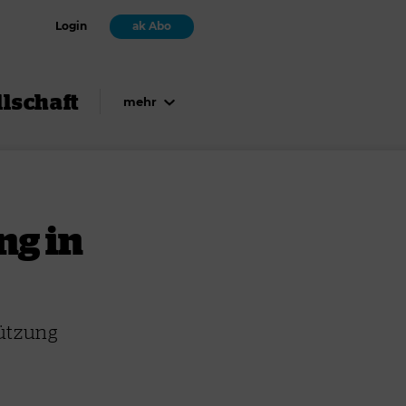
Login
ak Abo
lschaft
mehr
ng in
tützung