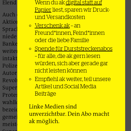
Wenn du ak
digital statt auf
Elend abrutscht.
Papier
liest, sparen wir Druck-
Auch die Ziele der Aktionen und die
und Versandkosten
Aktionsformen sprechen eine eindeutige
Verschenk ak
– an
Sprache: Mehrere hundert Banken wurden
Freund*innen, Feind*innen
niedergebrannt. Allein in Teheran waren 300
oder die liebe Familie
Banken nach den Protesten nicht nutzbar, in 15
Spende für Durststreckenabos
weiteren Städten gab es zwischenzeitlich keine
– für alle, die ak gern lesen
intakte Filiale. Ähnlich verhält es sich mit
würden, sich aber gerade gar
Polizeistationen und klerikalen
nicht leisten können
Autoritätssymbolen wie den Konterfeis der
Empfiehl ak weiter, teil unsere
Revolutionsführer. Aber auch große
Artikel und Social Media
Supermarktketten wurden zum Ziel der
Beiträge
Protestierenden. Was von Regierungsseite als
wahllose Zerstörungswut und Vandalismus
Linke Medien sind
bezeichnet wird, lässt schnell einen
unverzichtbar. Dein Abo macht
gemeinsamen Feind erkennen: Sowohl die
ak möglich.
meisten Bankfilialen wie auch die betroffenen