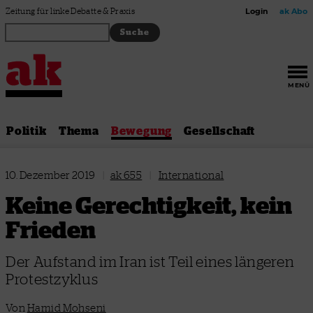
Zum Inhalt springen
Zeitung für linke Debatte & Praxis
Login
ak Abo
MENÜ
Politik
Thema
Bewegung
Gesellschaft
10. Dezember 2019
|
ak 655
|
International
Keine Gerechtigkeit, kein
Frieden
Der Aufstand im Iran ist Teil eines längeren
Protestzyklus
Von
Hamid Mohseni