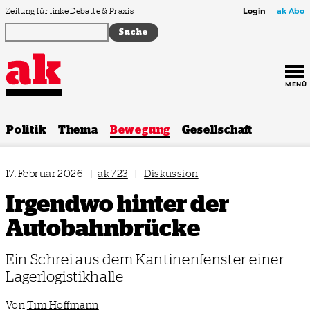
Zum Inhalt springen
Zeitung für linke Debatte & Praxis
Login
ak Abo
MENÜ
Politik
Thema
Bewegung
Gesellschaft
17. Februar 2026
|
ak 723
|
Diskussion
Irgendwo hinter der
Autobahnbrücke
Ein Schrei aus dem Kantinenfenster einer
Lagerlogistikhalle
Von
Tim Hoffmann