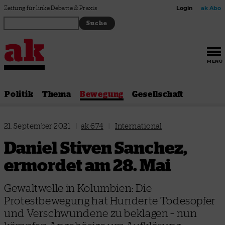
Zum Inhalt springen
Zeitung für linke Debatte & Praxis
Login
ak Abo
MENÜ
Politik
Thema
Bewegung
Gesellschaft
21. September 2021
|
ak 674
|
International
Daniel Stiven Sanchez,
ermordet am 28. Mai
Gewaltwelle in Kolumbien: Die
Protestbewegung hat Hunderte Todesopfer
und Verschwundene zu beklagen – nun