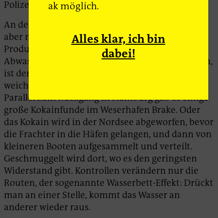
Polizei und Zoll.
ak möglich.
An der importierten Menge Kokain ändert das
aber nichts. Wie Statistiken aus den
Alles klar, ich bin
Produzentenländern über Exporte oder
dabei!
Abwasseruntersuchungen in Deutschland zeigen,
ist der Konsum nicht gesunken. Stattdessen
weichen die Kartelle auf kleinere Häfen aus.
Parallel zum Rückgang in Hamburg gab es einige
große Kokainfunde im Weserhafen Brake. Oder
das Kokain wird in der Nordsee abgeworfen, bevor
die Frachter in die Häfen gelangen, und dann von
kleineren Booten aufgesammelt und verteilt.
Geschmuggelt wird dort, wo es den geringsten
Widerstand gibt. Kontrollen verändern nur die
Routen, der sogenannte Wasserbett-Effekt: Drückt
man an einer Stelle, kommt das Wasser an
anderer wieder raus.