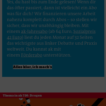
Yes, du hast bis zum Ende gelesen! Wenn dir
das öfter passiert, dann ist vielleicht ein Abo
was für dich? Wir finanzieren unsere Arbeit
nahezu komplett durch Abos – so stellen wir
sicher, dass wir unabhängig bleiben. Mit
einem
ak-Jahresabo
(ab 64 Euro,
Sozialpreis
42 Euro
) liest du jeden Monat auf 32 Seiten
das wichtigste aus linker Debatte und Praxis
weltweit. Du kannst ak mit
einem
Förderabo
unterstützen.
Alles klar, ich mach
’
s
Thema in ak 726: Drogen