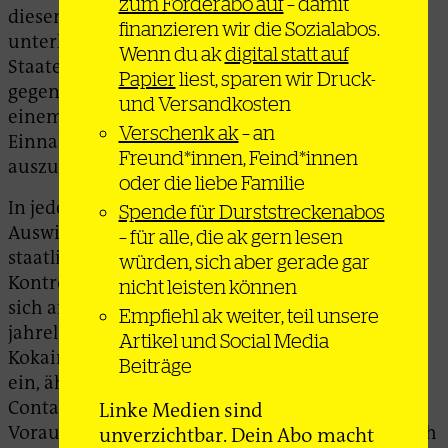
zum Förderabo auf
– damit
diesen ersetzen, ist zu kurz gegriffen. Korruption
finanzieren wir die Sozialabos.
unterhöhlt dieses Verhältnis, teilweise agieren
Wenn du ak
digital statt auf
Staaten und illegale Gruppen gemeinsam statt
Papier
liest, sparen wir Druck-
gegeneinander, oder der Drogenhandel wird zu
und Versandkosten
einem staatlichen Projekt, um wegfallende
Verschenk ak
– an
Einnahmen durch internationale Sanktionen
Freund*innen, Feind*innen
auszugleichen.
oder die liebe Familie
In jedem Fall hat staatliches Handeln massive
Spende für Durststreckenabos
Auswirkungen auf illegale Märkte – genauso wie
– für alle, die ak gern lesen
staatliches Nicht-Handeln. Wie verstärkte
würden, sich aber gerade gar
Kontrollen die Drogenrouten beeinflussen, zeigt
nicht leisten können
sich am Beispiel Hamburger Hafen. Nach dem
Empfiehl ak weiter, teil unsere
jahrelangen Anstieg der festgestellten
Artikel und Social Media
Kokainmenge brach diese zuletzt um 50 Prozent
Beiträge
ein, ähnlich wie in den anderen großen
Containerhäfen Antwerpen oder Rotterdam.
Linke Medien sind
Vorausgegangen waren stärkere Kontrollen durch
unverzichtbar. Dein Abo macht