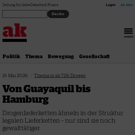
Zum Inhalt springen
Zeitung für linke Debatte & Praxis
Login
ak Abo
MENÜ
Politik
Thema
Bewegung
Gesellschaft
19. Mai 2026
|
Thema in ak 726: Drogen
Von Guayaquil bis
Hamburg
Drogenlieferketten ähneln in der Struktur
legalen Lieferketten – nur sind sie noch
gewalttätiger