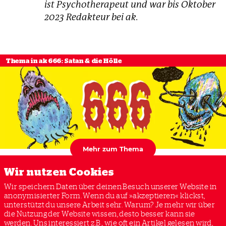
ist Psychotherapeut und war bis Oktober
2023 Redakteur bei ak.
Thema in ak 666: Satan & die Hölle
Mehr zum Thema
Wir nutzen Cookies
Wir speichern Daten über deinen Besuch unserer Website in
anonymisierter Form. Wenn du auf »akzeptieren« klickst,
unterstützt du unsere Arbeit sehr. Warum? Je mehr wir über
ABTREIBUNG
FEMINISMUS
RELIGIONSKRITIK
die Nutzung der Website wissen, desto besser kann sie
USA
SATANIC TEMPLE
SATANISMUS
werden. Uns interessiert z.B., wie oft ein Artikel gelesen wird,