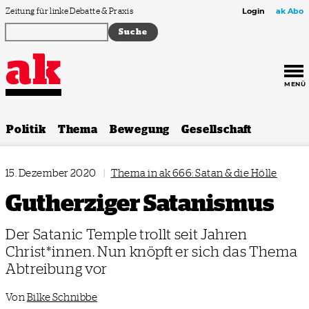
Zum Inhalt springen
Zeitung für linke Debatte & Praxis
Login
ak Abo
MENÜ
Politik
Thema
Bewegung
Gesellschaft
15. Dezember 2020
|
Thema in ak 666: Satan & die Hölle
Gutherziger Satanismus
Der Satanic Temple trollt seit Jahren
Christ*innen. Nun knöpft er sich das Thema
Abtreibung vor
Von
Bilke Schnibbe