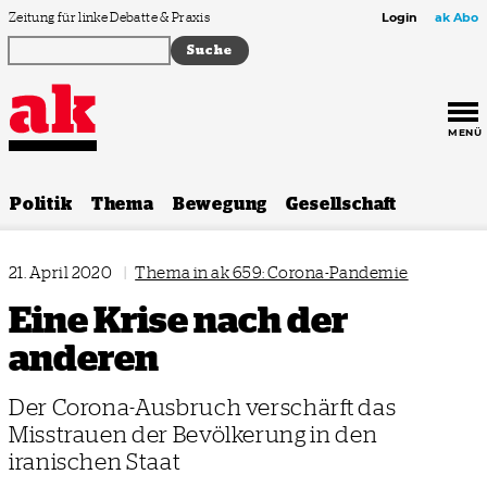
Zum Inhalt springen
Zeitung für linke Debatte & Praxis
Login
ak Abo
MENÜ
Politik
Thema
Bewegung
Gesellschaft
21. April 2020
|
Thema in ak 659: Corona-Pandemie
Eine Krise nach der
anderen
Der Corona-Ausbruch verschärft das
Misstrauen der Bevölkerung in den
iranischen Staat