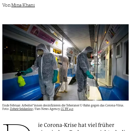
Von
Mina Khani
Ende Februar: Arbeiter*innen desinfizieren die Teheraner U-Bahn gegen das Corona-Virus.
Foto:
Zoheir Seidanloo
/ Fars News Agency,
CC BY 4.0
ie Corona-Krise hat viel früher