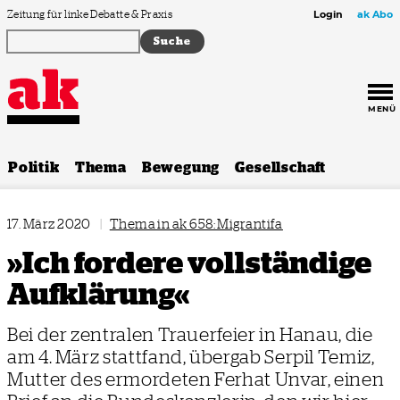
Zum Inhalt springen
Zeitung für linke Debatte & Praxis
Login
ak Abo
MENÜ
Politik
Thema
Bewegung
Gesellschaft
17. März 2020
|
Thema in ak 658: Migrantifa
»Ich fordere vollständige
Aufklärung«
Bei der zentralen Trauerfeier in Hanau, die
am 4. März stattfand, übergab Serpil Temiz,
Mutter des ermordeten Ferhat Unvar, einen