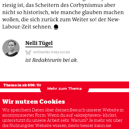
riesig ist, das Scheitern des Corbynismus aber
nicht so historisch, wie manche glauben machen
wollen, die sich zurück zum Weiter so! der New-
Labour-Zeit sehnen.
Nelli Tügel
nellinelke.bsky.social
ist Redakteurin bei ak.
Thema in ak 656: United Kingdom
Mehr zum Thema
Wir nutzen Cookies
Wir speichern Daten über deinen Besuch unserer Website in
anonymisierter Form. Wenn du auf »akzeptieren« klickst,
unterstützt du unsere Arbeit sehr. Warum? Je mehr wir über
BREXIT
GROSSBRITANNIEN
JEREMY CORBYN
die Nutzung der Website wissen, desto besser kann sie
TORIES
KLASSENPOLITIK
LABOUR
SOZIALDEMOKRATIE