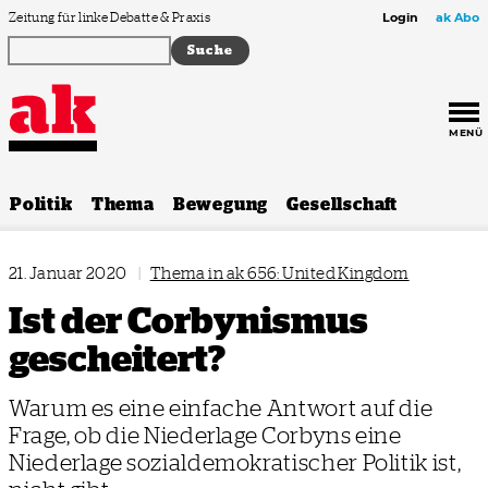
Zum Inhalt springen
Zeitung für linke Debatte & Praxis
Login
ak Abo
MENÜ
Politik
Thema
Bewegung
Gesellschaft
21. Januar 2020
|
Thema in ak 656: United Kingdom
Ist der Corbynismus
gescheitert?
Warum es eine einfache Antwort auf die
Frage, ob die Niederlage Corbyns eine
Niederlage sozialdemokratischer Politik ist,