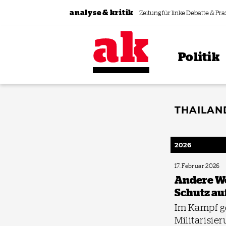
Zum Inhalt springen
analyse & kritik
Zeitung für linke Debatte & Pra
Politik
THAILAN
2026
17. Februar 2026
Andere We
Schutz a
Im Kampf g
Militarisie