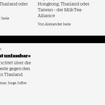
Thailand oder
Hongkong, Thailand oder
Taiwan – der Milk-Tea-
Alliance
 Isele
Von Alexander Isele
0
st unfassbar«
richtet über die
este gegen den
in Thailand
lmar Jorge Joffre-