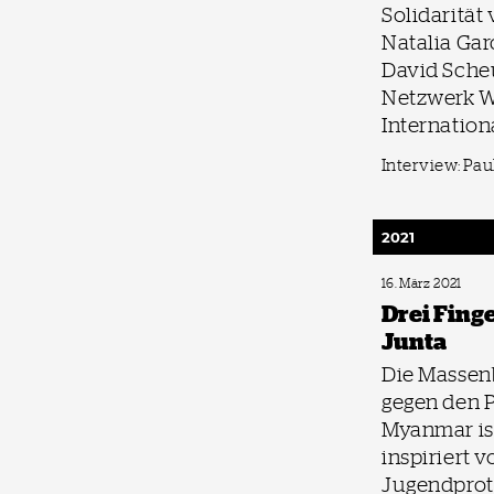
Solidarität 
Natalia Gar
David Sche
Netzwerk W
Internation
Interview: Pau
2021
16. März 2021
Drei Fing
Junta
Die Masse
gegen den P
Myanmar is
inspiriert 
Jugendprot