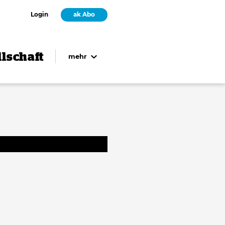
Login
ak Abo
lschaft
mehr