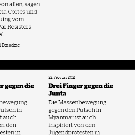
von allen, sagen
cía Cortés und
uing vom
ar Resisters
al
l Dziedzic
22. Februar 2021
er gegen die
Drei Finger gegen die
Junta
nbewegung
Die Massenbewegung
utsch in
gegen den Putsch in
t auch
Myanmar ist auch
von den
inspiriert von den
esten in
Jugendprotesten in