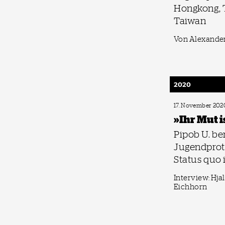
Hongkong, 
Taiwan
Von Alexander
2020
17. November 202
»Ihr Mut i
Pipob U. be
Jugendprot
Status quo 
Interview: Hja
Eichhorn