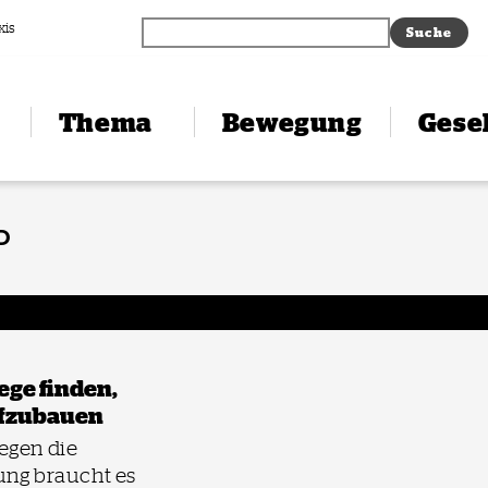
xis
Thema
Bewegung
Gesel
D
ge finden,
ufzubauen
egen die
rung braucht es