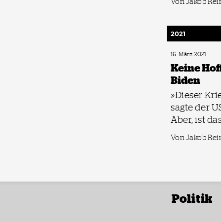
Von Jakob Re
2021
16. März 2021
Keine Hof
Biden
»Dieser Kri
sagte der U
Aber, ist da
Von Jakob Re
Politik