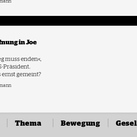
imann
fnung in Joe
eg muss enden«,
S-Präsident.
s ernst gemeint?
imann
Thema
Bewegung
Gesel