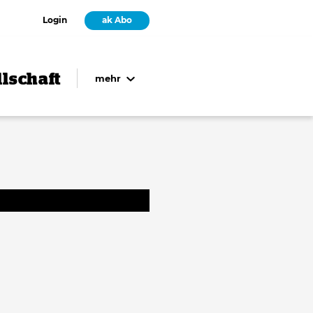
Login
ak Abo
lschaft
mehr