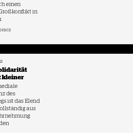
ch einen
Großkonflikt in
n
onicz
22
olidarität
 kleiner
mediale
nz des
gs ist das Elend
ollständig aus
ahrnehmung
den