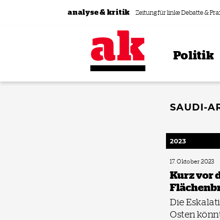
Zum Inhalt springen
analyse & kritik
Zeitung für linke Debatte & Pra
Politik
SAUDI-A
2023
17. Oktober 2023
Kurz vor
Flächenb
Die Eskala
Osten könn