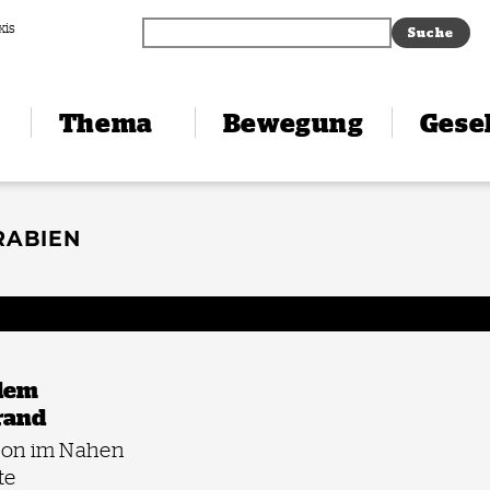
xis
Thema
Bewegung
Gesel
RABIEN
 dem
rand
tion im Nahen
te