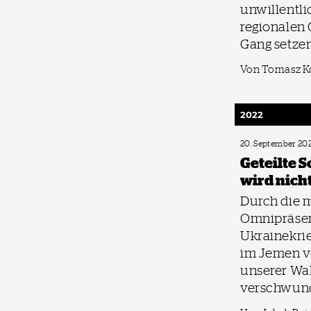
unwillentli
regionalen 
Gang setze
Von Tomasz K
2022
20. September 20
Geteilte S
wird nicht
Durch die 
Omnipräse
Ukrainekrie
im Jemen v
unserer W
verschwun