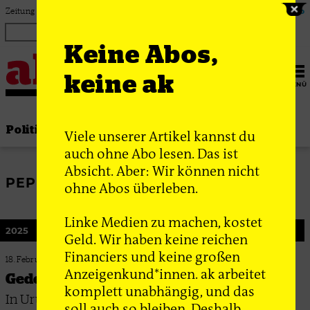
Zum Inhalt springen
Zeitung für linke Debatte & Praxis
Login
ak Abo
Keine Abos,
keine ak
MENÜ
Politik
Thema
Bewegung
Gesellschaft
Viele unserer Artikel kannst du
auch ohne Abo lesen. Das ist
Absicht. Aber: Wir können nicht
PEPE MUJICA
ohne Abos überleben.
Linke Medien zu machen, kostet
2025
Geld. Wir haben keine reichen
Financiers und keine großen
18. Februar 2025
Anzeigenkund*innen. ak arbeitet
Gedenken von unten
komplett unabhängig, und das
In Uruguay halten viele Initiativen die
soll auch so bleiben. Deshalb