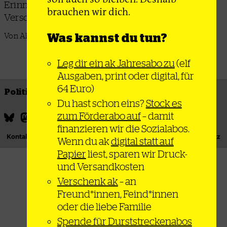
Erinnerung an die unter der Diktatur
brauchen wir dich.
Verschwundenen und ihre Kämpfe wach
Was kannst du tun?
Von Alix Arnold
Leg dir ein ak Jahresabo zu
(elf
Ausgaben, print oder digital, für
64 Euro)
Politik
Thema
Bewegung
Gesellschaft
Du hast schon eins?
Stock es
zum Förderabo auf
– damit
finanzieren wir die Sozialabos.
Kontakt
Podcast
Newsletter
Impressum
Datenschutz
Wenn du ak
digital statt auf
Papier
liest, sparen wir Druck-
und Versandkosten
Verschenk ak
– an
Freund*innen, Feind*innen
oder die liebe Familie
Spende für Durststreckenabos