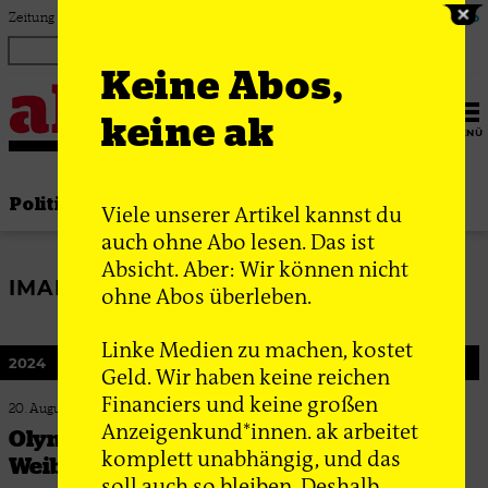
Zum Inhalt springen
Zeitung für linke Debatte & Praxis
Login
ak Abo
Keine Abos,
keine ak
MENÜ
Politik
Thema
Bewegung
Gesellschaft
Viele unserer Artikel kannst du
auch ohne Abo lesen. Das ist
Absicht. Aber: Wir können nicht
IMANE KHELIF
ohne Abos überleben.
Linke Medien zu machen, kostet
2024
Geld. Wir haben keine reichen
Financiers und keine großen
20. August 2024
Anzeigenkund*innen. ak arbeitet
Olympia, die Nazis und die Erfindung der
komplett unabhängig, und das
Weiblichkeit
soll auch so bleiben. Deshalb