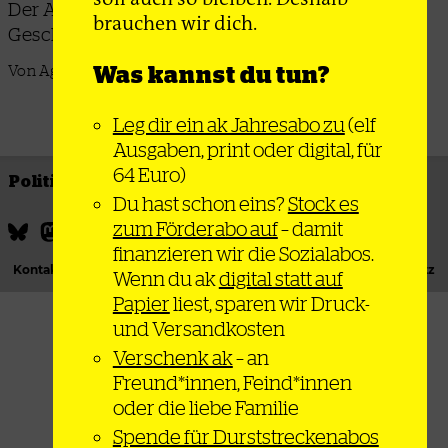
Der Autor Michael Waters zeigt, wie das
brauchen wir dich.
Geschlechterregime im Sport entstand
Was kannst du tun?
Von Agnes Laffert
Leg dir ein ak Jahresabo zu
(elf
Ausgaben, print oder digital, für
64 Euro)
Politik
Thema
Bewegung
Gesellschaft
Du hast schon eins?
Stock es
zum Förderabo auf
– damit
finanzieren wir die Sozialabos.
Kontakt
Podcast
Newsletter
Impressum
Datenschutz
Wenn du ak
digital statt auf
Papier
liest, sparen wir Druck-
und Versandkosten
Verschenk ak
– an
Freund*innen, Feind*innen
oder die liebe Familie
Spende für Durststreckenabos