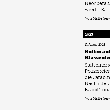
Neoliberali
wieder Bah
Von Malte Sei
2023
17. Januar 2023
Bullen au
Klassenfa
Statt einer
Polizeirefor
die Carabin
Nachhilfe 
Beamt*inn
Von Malte Sei