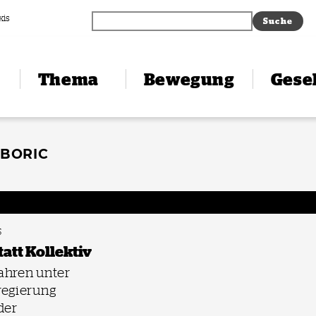
xis
Thema
Bewegung
Gesel
 BORIC
5
att Kollektiv
ahren unter
regierung
der