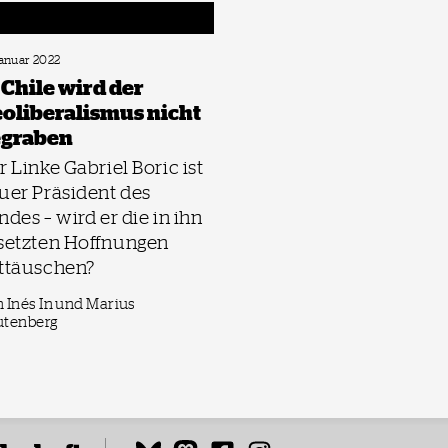
Januar 2022
 Chile wird der
oliberalismus nicht
egraben
r Linke Gabriel Boric ist
uer Präsident des
ndes – wird er die in ihn
setzten Hoffnungen
ttäuschen?
 Inés In und Marius
utenberg