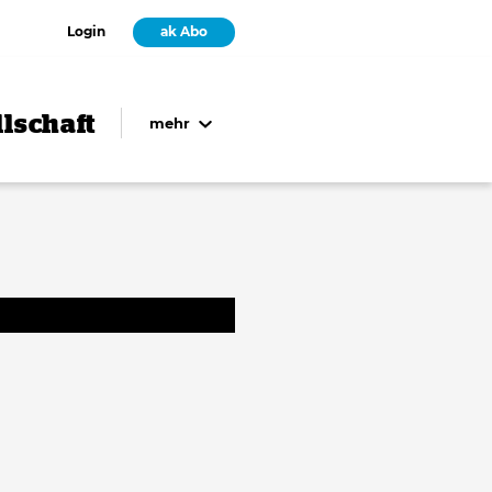
Login
ak Abo
lschaft
mehr