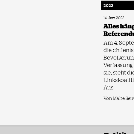
2022
14. Juni 2022
Alles hän
Referen
Am 4. Sept
die chileni
Bevölkerun
Verfassung 
sie, steht d
Linkskoalit
Aus
Von Malte Sei