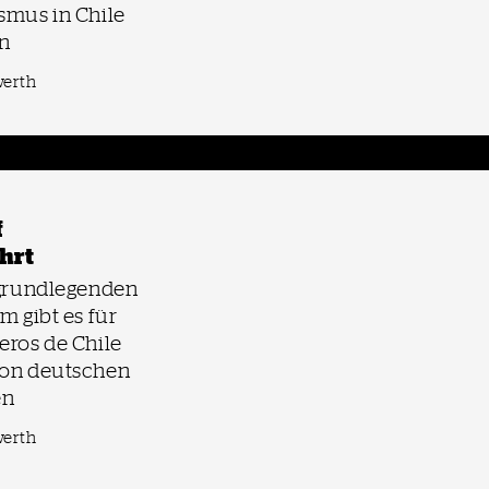
smus in Chile
n
werth
f
hrt
 grundlegenden
m gibt es für
eros de Chile
von deutschen
en
werth