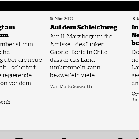
15. März 2022
18. 
gt am
Auf dem Schleichweg
In
dum
Ne
Am 11. März beginnt die
b
ember stimmt
Amtszeit des Linken
sche
Gabriel Boric in Chile –
De
g über die neue
dass er das Land
ne
ab – scheitert
umkrempeln kann,
La
ie regierende
bezweifeln viele
ge
ion vor dem
en
Von Malte Seiwerth
Von
Ra
werth