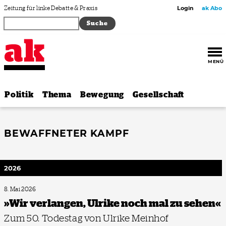
Zum Inhalt springen
Zeitung für linke Debatte & Praxis
Login
ak Abo
MENÜ
Politik
Thema
Bewegung
Gesellschaft
BEWAFFNETER KAMPF
2026
8. Mai 2026
»Wir verlangen, Ulrike noch mal zu sehen«
Zum 50. Todestag von Ulrike Meinhof