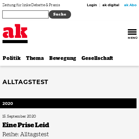
Zum Inhalt springen
Zeitung für linke Debatte & Praxis
Login
ak digital
ak Abo
MENÜ
Politik
Thema
Bewegung
Gesellschaft
ALLTAGSTEST
2020
15. September 2020
Eine Prise Leid
Reihe: Alltagstest