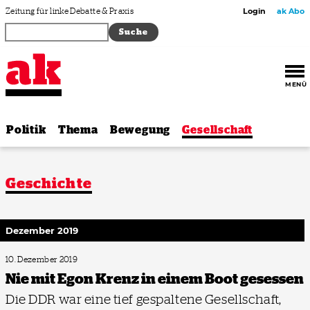
Zum Inhalt springen
Zeitung für linke Debatte & Praxis
Login
ak Abo
MENÜ
Politik
Thema
Bewegung
Gesellschaft
Geschichte
Dezember 2019
10. Dezember 2019
Nie mit Egon Krenz in einem Boot gesessen
Die DDR war eine tief gespaltene Gesellschaft,