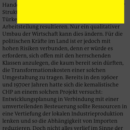
Handels- und Leistungsbilanzdefizite, die aus der
Struktur der Wirtschaft und der Position der
Türkei innerhalb der internationalen
Arbeitsteilung resultieren. Nur ein qualitativer
Umbau der Wirtschaft kann dies ändern. Für die
politischen Kräfte im Land ist er jedoch mit
hohen Risiken verbunden, denn er würde es
erfordern, sich offen mit den herrschenden
Klassen anzulegen, die kaum bereit sein dürften,
die Transformationskosten einer solchen
Umgestaltung zu tragen. Bereits in den 1960er
und 1970er Jahren hatte sich die kemalistische
CHP an einem solchen Projekt versucht:
Entwicklungsplanung in Verbindung mit einer
umverteilenden Besteuerung sollte Ressourcen in
eine Vertiefung der lokalen Industrieproduktion
lenken und so die Abhängigkeit von Importen
reduzieren. Doch nicht alles verlief im Sinne der