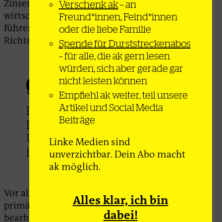
Zinsentscheidung, die nicht zu schweren
Verschenk ak
– an
wirtschaftlichen und sozialen Verwerfungen
Freund*innen, Feind*innen
führen würde. Deshalb dauert der
oder die liebe Familie
Richtungskampf seit Jahren an.
Spende für Durststreckenabos
– für alle, die ak gern lesen
würden, sich aber gerade gar
nicht leisten können
Empfiehl ak weiter, teil unsere
Artikel und Social Media
Für die politischen Kräfte im
Beiträge
Land wäre ein qualitativer
Umbau der Wirtschaft mit
Linke Medien sind
hohen Risiken verbunden.
unverzichtbar. Dein Abo macht
ak möglich.
Vor allem aber ist die Krise an sich zu tief, um
Alles klar, ich bin
primär mit währungspolitischen Instrumenten
dabei!
bearbeitet zu werden. Ursächlich sind die hohen