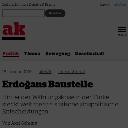
Zum Inhalt springen
Zeitung für linke Debatte & Praxis
Login
ak Abo
MENÜ
Politik
Thema
Bewegung
Gesellschaft
18. Januar 2022
|
ak 678
|
International
Erdoğans Baustelle
Hinter der Währungskrise in der Türkei
steckt weit mehr als falsche zinspolitische
Entscheidungen
Von
Axel Gehring