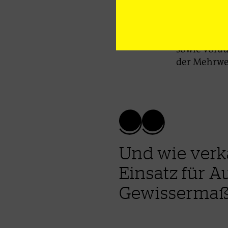
Dieselfahrz
Großen Koali
Milliarden 
sowie vorau
der Mehrwer
Und wie verk
Einsatz für 
Gewissermaße