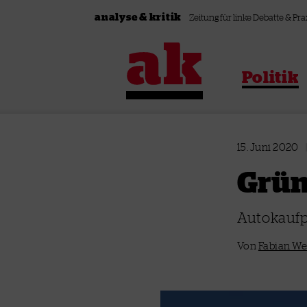
Zum Inhalt springen
analyse & kritik
Zeitung für linke Debatte & Pra
Politik
15. Juni 2020
Grün
Autokaufpr
Von
Fabian W