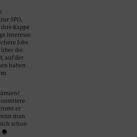
n
 zur SPD,
f ihre Kappe
ge Interesse
sichere Jobs
d über die
, auf der
nen haben
nem
prämien?
onstriere
Nimmt er
, wenn man
sich schon
.