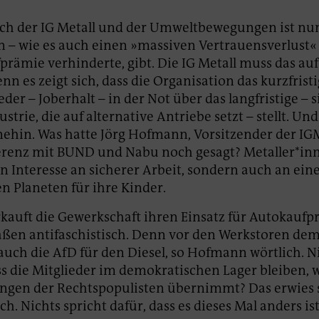
ch der IG Metall und der Umweltbewegungen ist nu
n – wie es auch einen »massiven Vertrauensverlust«
fprämie verhinderte, gibt. Die IG Metall muss das au
n es zeigt sich, dass die Organisation das kurzfristi
eder – Joberhalt – in der Not über das langfristige – 
ustrie, die auf alternative Antriebe setzt – stellt. Un
hin. Was hatte Jörg Hofmann, Vorsitzender der IGM
erenz mit BUND und Nabu noch gesagt? Metaller*in
in Interesse an sicherer Arbeit, sondern auch an ei
n Planeten für ihre Kinder.
kauft die Gewerkschaft ihren Einsatz für Autokauf
ßen antifaschistisch. Denn vor den Werkstoren dem
 auch die AfD für den Diesel, so Hofmann wörtlich. 
ss die Mitglieder im demokratischen Lager bleiben
ngen der Rechtspopulisten übernimmt? Das erwies 
lsch. Nichts spricht dafür, dass es dieses Mal anders ist