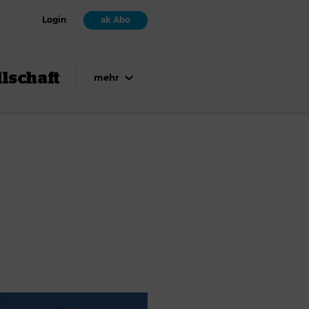
Login
ak Abo
lschaft
mehr