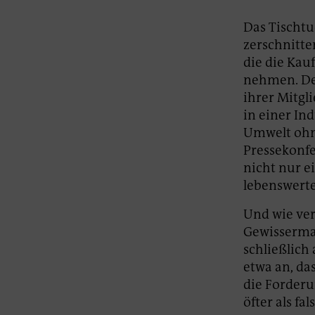
Das Tischtu
zerschnitte
die die Kau
nehmen. Den
ihrer Mitgli
in einer Ind
Umwelt ohne
Pressekonf
nicht nur e
lebenswerte
Und wie ver
Gewisserma
schließlich
etwa an, da
die Forderu
öfter als fa