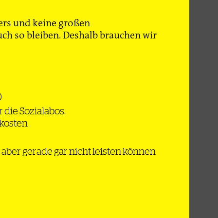
nd selbst
r*innen.
ers und keine großen
ch so bleiben. Deshalb brauchen wir
n aller
efe
efreien, das
sanker
annt. Für
)
ür die
 die Sozialabos.
in
dkosten
zientere
chlich waren
 die
ch aber gerade gar nicht leisten können
anz zu
uture
enzin- und