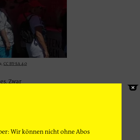
a,
CC BY-SA 4.0
es. Zwar
Metall und
ichnen.
 gab es
 größter
 (BUND)
 Aber: Wir können nicht ohne Abos
andenburger