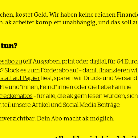
ehntausende Gewerkschafter*innen auf die Straße. U
en von Fridays for Future bekannten sich die Metalle
hen, kostet Geld. Wir haben keine reichen Financi
 ak arbeitet komplett unabhängig, und das soll au
Welt noch in Ordnung, deutsche SUVs waren beliebt i
kam Corona, und die Autoindustrie stürzte in eine ti
Aus der Not sollte die Autoindustrie ein Instrument b
 tun?
in der Weltwirtschaftskrise von 2008/09 als Rettung
tte: die Abwrackprämie, offiziell Umweltprämie gen
resabo zu
(elf Ausgaben, print oder digital, für 64 Euro
 von BMW, VW und Daimler war das damals genial, f
s?
Stock es zum Förderabo auf
– damit finanzieren wir
ger. Die »abgewrackten« Autos verpesteten fortan 
 statt auf Papier
liest, sparen wir Druck- und Versan
ie Luft, hierzulande wurden sie durch nominell effi
 Schadstoffe ausstoßende Neuwagen ersetzt. Tatsä
 Freund*innen, Feind*innen oder die liebe Familie
nen aber oftmals höher, weil die Autos schwerer und
streckenabos
– für alle, die ak gern lesen würden, si
nipuliert wurden. Von dem enormen Energie- und
, teil unsere Artikel und Social Media Beiträge
ufwand, der zur Autoproduktion erforderlich ist, g
nverzichtbar. Dein Abo macht ak möglich.
, dass sich Umweltverbände wie auch Fridays for F
egen die Wiederauflage einer Autokaufprämie für B