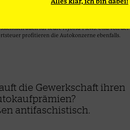
Alles klar, ich bin dabei!
euge einsetzten. Letztlich erfolgreich. Im Konjunktu
tion fehlt es. Die Autoindustrie geht aber nicht leer 
für E-Autos, Entwicklung und den Ausbau der Lade-In
ssichtlich auch für teure Hybrid-PKWs. Und von de
tsteuer profitieren die Autokonzerne ebenfalls.
auft die Gewerkschaft ihren
Autokaufprämien?
n antifaschistisch.