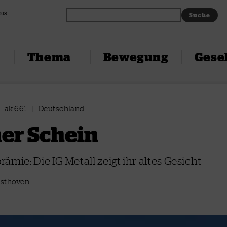
xis
Thema
Bewegung
Gesel
|
ak 661
|
Deutschland
er Schein
ämie: Die IG Metall zeigt ihr altes Gesicht
esthoven