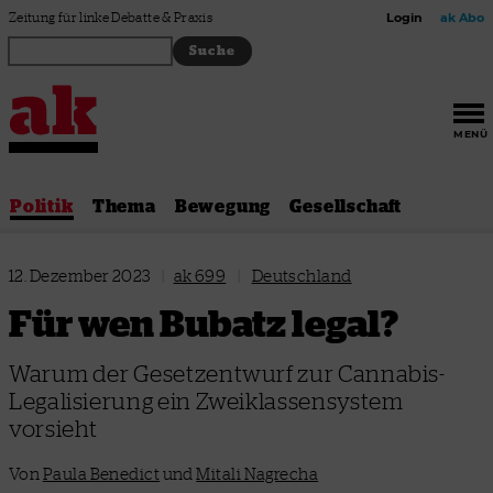
Zum Inhalt springen
Zeitung für linke Debatte & Praxis
Login
ak Abo
MENÜ
Politik
Thema
Bewegung
Gesellschaft
12. Dezember 2023
|
ak 699
|
Deutschland
Für wen Bubatz legal?
Warum der Gesetzentwurf zur Cannabis-
Legalisierung ein Zweiklassensystem
vorsieht
Von
Paula Benedict
und
Mitali Nagrecha