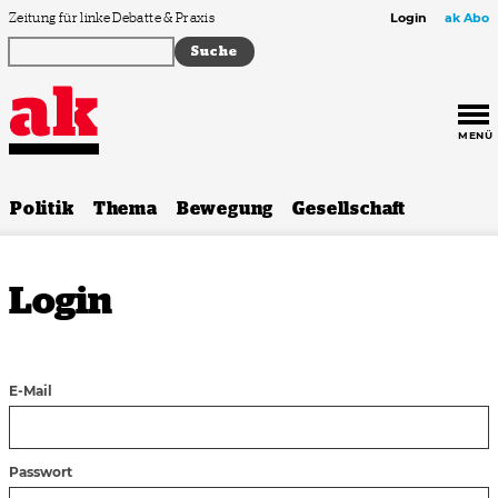
Zum Inhalt springen
Zeitung für linke Debatte & Praxis
Login
ak Abo
MENÜ
Politik
Thema
Bewegung
Gesellschaft
Login
E-Mail
Passwort