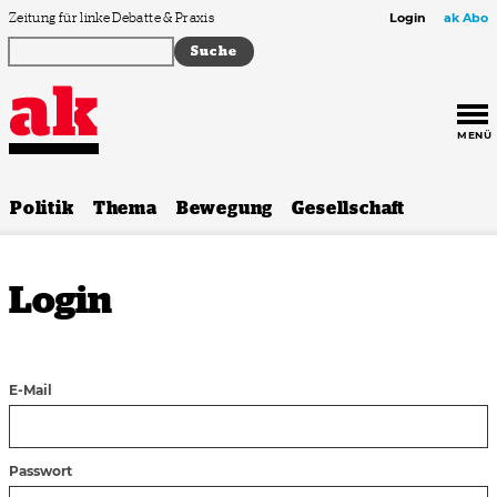
Zum Inhalt springen
Zeitung für linke Debatte & Praxis
Login
ak Abo
MENÜ
Politik
Thema
Bewegung
Gesellschaft
Login
E-Mail
Passwort