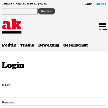
Zum Inhalt springen
Zeitung für linke Debatte & Praxis
Login
ak Abo
MENÜ
Politik
Thema
Bewegung
Gesellschaft
Login
E-Mail
Passwort