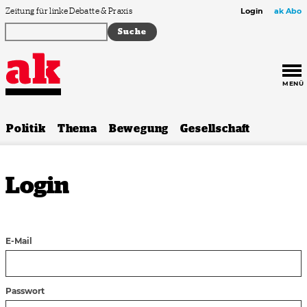
Zum Inhalt springen
Zeitung für linke Debatte & Praxis
Login
ak Abo
MENÜ
Politik
Thema
Bewegung
Gesellschaft
Login
E-Mail
Passwort