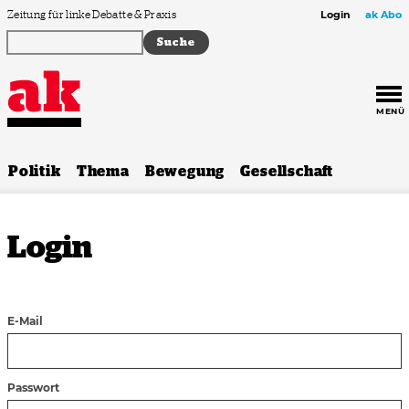
Zum Inhalt springen
Zeitung für linke Debatte & Praxis
Login
ak Abo
MENÜ
Politik
Thema
Bewegung
Gesellschaft
Login
E-Mail
Passwort